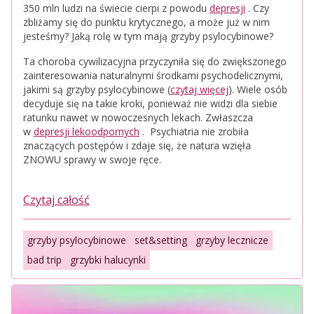
350 mln ludzi na świecie cierpi z powodu
depresji
. Czy
zbliżamy się do punktu krytycznego, a może już w nim
jesteśmy? Jaką rolę w tym mają grzyby psylocybinowe?
Ta choroba cywilizacyjna przyczyniła się do zwiększonego
zainteresowania naturalnymi środkami psychodelicznymi,
jakimi są grzyby psylocybinowe (
czytaj więcej
). Wiele osób
decyduje się na takie kroki, ponieważ nie widzi dla siebie
ratunku nawet w nowoczesnych lekach. Zwłaszcza
w
depresji lekoodpornych
. Psychiatria nie zrobiła
znaczących postępów i zdaje się, że natura wzięła
ZNOWU sprawy w swoje ręce.
Czytaj całość
grzyby psylocybinowe
set&setting
grzyby lecznicze
bad trip
grzybki halucynki