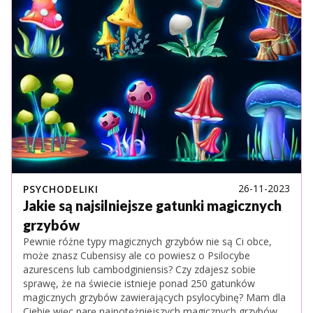
26-11-2023
PSYCHODELIKI
Jakie są najsilniejsze gatunki magicznych
grzybów
Pewnie różne typy magicznych grzybów nie są Ci obce,
może znasz Cubensisy ale co powiesz o Psilocybe
azurescens lub cambodginiensis? Czy zdajesz sobie
sprawę, że na świecie istnieje ponad 250 gatunków
magicznych grzybów zawierających psylocybinę? Mam dla
Ciebie więc parę najpotężniejszych magicznych grzybów,