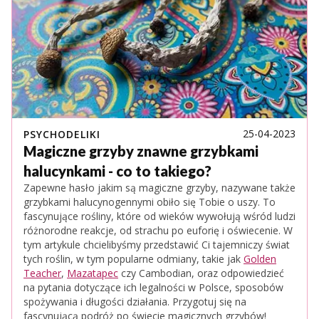
25-04-2023
PSYCHODELIKI
Magiczne grzyby znawne grzybkami
halucynkami - co to takiego?
Zapewne hasło jakim są magiczne grzyby, nazywane także
grzybkami halucynogennymi obiło się Tobie o uszy. To
fascynujące rośliny, które od wieków wywołują wśród ludzi
różnorodne reakcje, od strachu po euforię i oświecenie. W
tym artykule chcielibyśmy przedstawić Ci tajemniczy świat
tych roślin, w tym popularne odmiany, takie jak
Golden
Teacher
,
Mazatapec
czy Cambodian, oraz odpowiedzieć
na pytania dotyczące ich legalności w Polsce, sposobów
spożywania i długości działania. Przygotuj się na
fascynującą podróż po świecie magicznych grzybów!