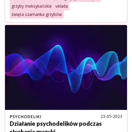
grzyby meksykańskie
velada
święta szamanka grzybów
23-05-2023
PSYCHODELIKI
Działanie psychodelików podczas
słuchania muzyki