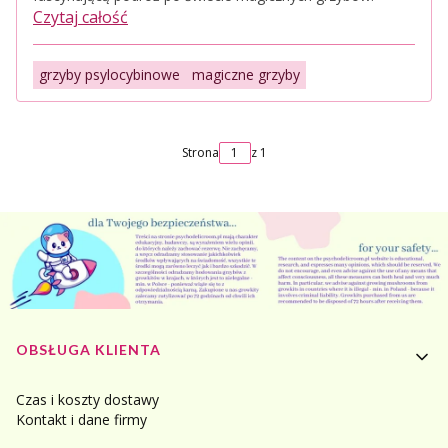
Czytaj całość
grzyby psylocybinowe
magiczne grzyby
Strona
z 1
Linki w stopce
OBSŁUGA KLIENTA
Czas i koszty dostawy
Kontakt i dane firmy