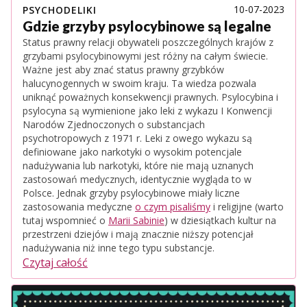
10-07-2023
PSYCHODELIKI
Gdzie grzyby psylocybinowe są legalne
Status prawny relacji obywateli poszczególnych krajów z
grzybami psylocybinowymi jest różny na całym świecie.
Ważne jest aby znać status prawny grzybków
halucynogennych w swoim kraju. Ta wiedza pozwala
uniknąć poważnych konsekwencji prawnych. Psylocybina i
psylocyna są wymienione jako leki z wykazu I Konwencji
Narodów Zjednoczonych o substancjach
psychotropowych z 1971 r. Leki z owego wykazu są
definiowane jako narkotyki o wysokim potencjale
nadużywania lub narkotyki, które nie mają uznanych
zastosowań medycznych, identycznie wygląda to w
Polsce. Jednak grzyby psylocybinowe miały liczne
zastosowania medyczne
o czym pisaliśmy
i religijne (warto
tutaj wspomnieć o
Marii Sabinie
) w dziesiątkach kultur na
przestrzeni dziejów i mają znacznie niższy potencjał
nadużywania niż inne tego typu substancje.
Czytaj całość