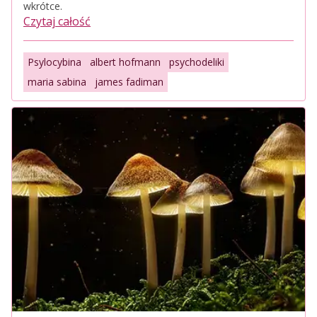
wkrótce.
Czytaj całość
Psylocybina
albert hofmann
psychodeliki
maria sabina
james fadiman