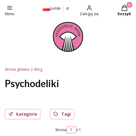
Produkt
polski
zł
Menu
Zaloguj się
Koszyk
Strona główna
Blog
Psychodeliki
Kategorie
Tagi
Strona
z 1