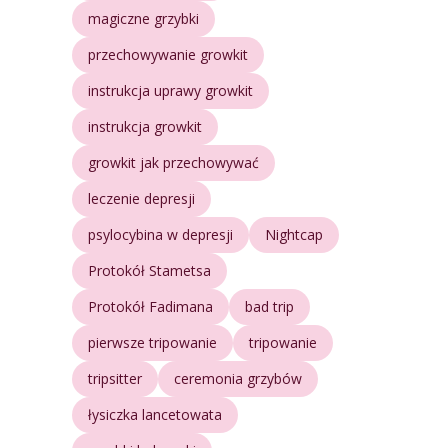
magiczne grzybki
przechowywanie growkit
instrukcja uprawy growkit
instrukcja growkit
growkit jak przechowywać
leczenie depresji
psylocybina w depresji
Nightcap
Protokół Stametsa
Protokół Fadimana
bad trip
pierwsze tripowanie
tripowanie
tripsitter
ceremonia grzybów
łysiczka lancetowata