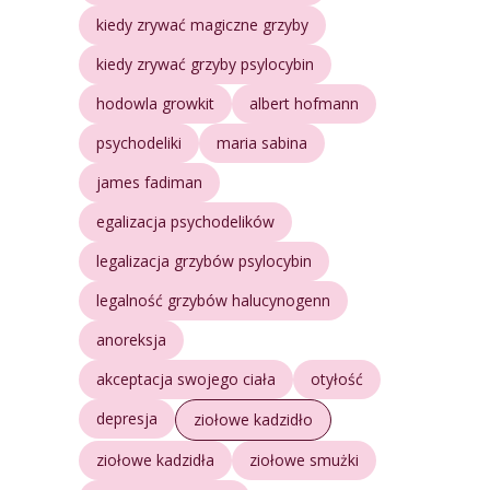
kiedy zrywać magiczne grzyby
kiedy zrywać grzyby psylocybin
hodowla growkit
albert hofmann
psychodeliki
maria sabina
james fadiman
egalizacja psychodelików
legalizacja grzybów psylocybin
legalność grzybów halucynogenn
anoreksja
akceptacja swojego ciała
otyłość
depresja
ziołowe kadzidło
ziołowe kadzidła
ziołowe smużki