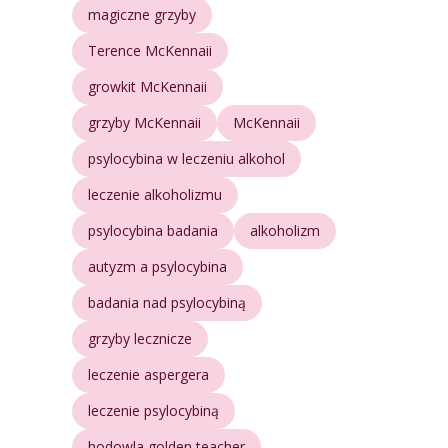
magiczne grzyby
Terence McKennaii
growkit McKennaii
grzyby McKennaii
McKennaii
psylocybina w leczeniu alkohol
leczenie alkoholizmu
psylocybina badania
alkoholizm
autyzm a psylocybina
badania nad psylocybiną
grzyby lecznicze
leczenie aspergera
leczenie psylocybiną
hodowla golden teacher