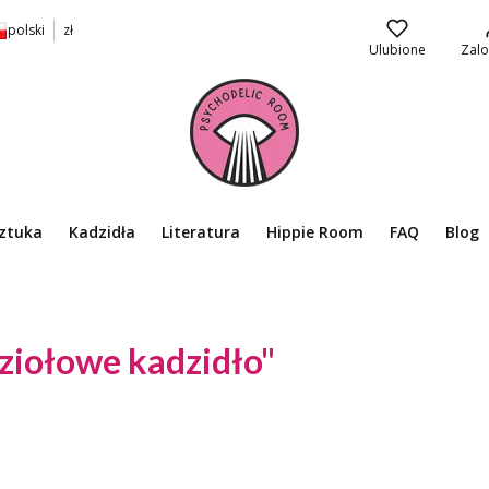
polski
zł
Ulubione
Zalo
ztuka
Kadzidła
Literatura
Hippie Room
FAQ
Blog
ziołowe kadzidło"