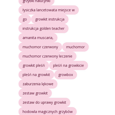
grzybki halucynki
łysiczka lancetowata miejsce w
go
growkit instrukcja
instrukcja golden teacher
amanita muscaria,
muchomor czerwony
muchomor
muchomor czerwony leczenie
growkit pleśń
pleśń na growkicie
pleśń na growkit
growbox
zaburzenia lękowe
zestaw growkit
zestaw do uprawy growkit
hodowla magicznych grzybów