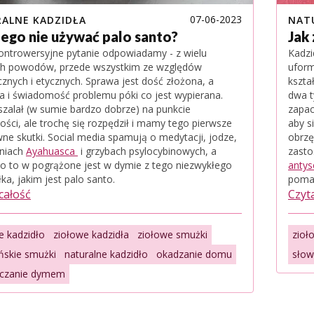
07-06-2023
ALNE KADZIDŁA
NAT
ego nie używać palo santo?
Jak
ontrowersyjne pytanie odpowiadamy - z wielu
Kadzi
ch powodów, przede wszystkim ze względów
uform
cznych i etycznych. Sprawa jest dość złożona, a
kszta
a i świadomość problemu póki co jest wypierana.
dwa t
szalał (w sumie bardzo dobrze) na punkcie
zapac
ści, ale trochę się rozpędził i mamy tego pierwsze
aby s
ne skutki. Social media spamują o medytacji, jodze,
obrzę
niach
Ayahuasca
i grzybach psylocybinowych, a
zasto
o to w pogrążone jest w dymie z tego niezwykłego
antys
ka, jakim jest palo santo.
poma
 całość
Czyta
e kadzidło
ziołowe kadzidła
ziołowe smużki
zioł
ńskie smużki
naturalne kadzidło
okadzanie domu
słow
zczanie dymem