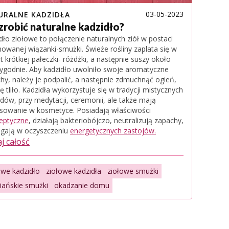
03-05-2023
URALNE KADZIDŁA
 zrobić naturalne kadzidło?
dło ziołowe to połączenie naturalnych ziół w postaci
owanej wiązanki-smużki. Świeże rośliny zaplata się w
łt krótkiej pałeczki- różdżki, a następnie suszy około
ygodnie. Aby kadzidło uwolniło swoje aromatyczne
hy, należy je podpalić, a następnie zdmuchnąć ogień,
ię tliło. Kadzidła wykorzystuje się w tradycji mistycznych
dów, przy medytacji, ceremonii, ale także mają
sowanie w kosmetyce. Posiadają właściwości
eptyczne
, działają bakteriobójczo, neutralizują zapachy,
gają w oczyszczeniu
energetycznych zastojów.
j całość
owe kadzidło
ziołowe kadzidła
ziołowe smużki
iańskie smużki
okadzanie domu