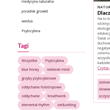
medycyna naturalna
NATUR
poradnik growkit
Dlacz
Na to k
wiedza
istotny
ekologi
Psylocybina
edukacj
Świat o
duchowo
Tagi
negatyw
ceremo
wszystk
Wszystkie
Psylocybina
kadzideł
Czytaj
blue honey
niebieski miód
grzyby psylocybinowe
ziołow
oddychanie holotropowe
słowia
oddychanie
breathwork
oczys
elemental rhythm
set&setting