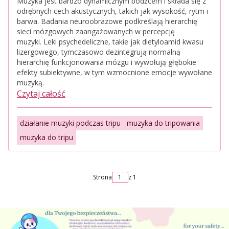
Muzyka jest bardzo dynamicznym bodźcem i składa się z
odrębnych cech akustycznych, takich jak wysokość, rytm i
barwa. Badania neuroobrazowe podkreślają hierarchię
sieci mózgowych zaangażowanych w percepcję
muzyki. Leki psychedeliczne, takie jak dietyloamid kwasu
lizergowego, tymczasowo dezintegrują normalną
hierarchię funkcjonowania mózgu i wywołują głębokie
efekty subiektywne, w tym wzmocnione emocje wywołane
muzyką.
Czytaj całość
działanie muzyki podczas tripu
muzyka do tripowania
muzyka do tripu
Strona
z 1