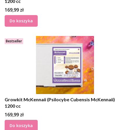
1200 cc
Cena
169,99 zł
Do koszyka
Bestseller
Growkit McKennaii (Psilocybe Cubensis McKennaii)
1200 cc
Cena
169,99 zł
Do koszyka