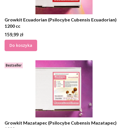
Growkit Ecuadorian (Psilocybe Cubensis Ecuadorian)
1200 cc
Cena
159,99 zł
Do koszyka
Bestseller
Growkit Mazatapec (Psilocybe Cubensis Mazatapec)