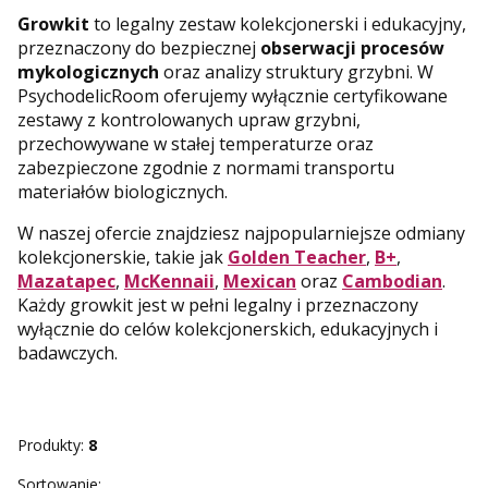
Growkit
to legalny zestaw kolekcjonerski i edukacyjny,
przeznaczony do bezpiecznej
obserwacji procesów
mykologicznych
oraz analizy struktury grzybni. W
PsychodelicRoom oferujemy wyłącznie certyfikowane
zestawy z kontrolowanych upraw grzybni,
przechowywane w stałej temperaturze oraz
zabezpieczone zgodnie z normami transportu
materiałów biologicznych.
W naszej ofercie znajdziesz najpopularniejsze odmiany
kolekcjonerskie, takie jak
Golden Teacher
,
B+
,
Mazatapec
,
McKennaii
,
Mexican
oraz
Cambodian
.
Każdy growkit jest w pełni legalny i przeznaczony
wyłącznie do celów kolekcjonerskich, edukacyjnych i
badawczych.
Produkty:
8
Lista produktów
Sortowanie: