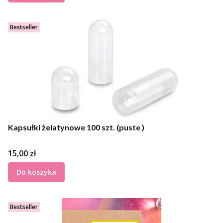
Bestseller
Kapsułki żelatynowe 100 szt. (puste )
Cena
15,00 zł
Do koszyka
Bestseller