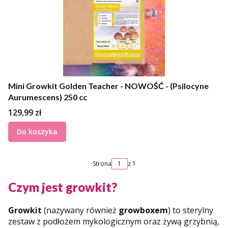
Mini Growkit Golden Teacher - NOWOŚĆ - (Psilocyne
Aurumescens) 250 cc
Cena
129,99 zł
Do koszyka
Strona
z 1
Czym jest growkit?
Growkit
(nazywany również
growboxem
) to sterylny
zestaw z podłożem mykologicznym oraz żywą grzybnią,