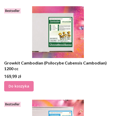
Bestseller
Growkit Cambodian (Psilocybe Cubensis Cambodian)
1200 cc
Cena
169,99 zł
Do koszyka
Bestseller