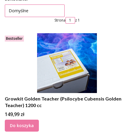
Domyślne
Strona
z 1
Bestseller
Growkit Golden Teacher (Psilocybe Cubensis Golden
Teacher) 1200 cc
Cena
149,99 zł
Do koszyka