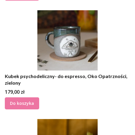
Kubek psychodeliczny- do espresso, Oko Opatrzności,
zielony
Cena
179,00 zł
Do koszyka