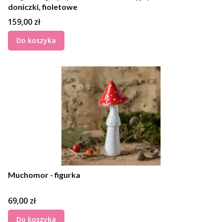
doniczki, fioletowe
Cena
159,00 zł
Do koszyka
Muchomor - figurka
Cena
69,00 zł
Do koszyka