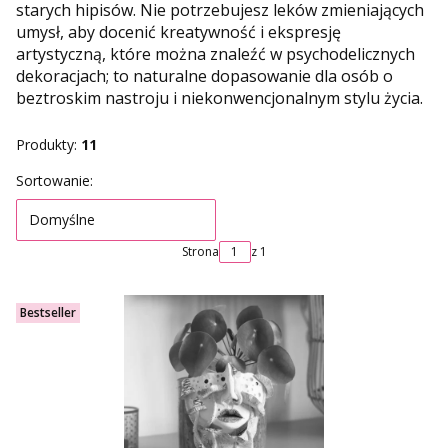
starych hipisów. Nie potrzebujesz leków zmieniających
umysł, aby docenić kreatywność i ekspresję
artystyczną, które można znaleźć w psychodelicznych
dekoracjach; to naturalne dopasowanie dla osób o
beztroskim nastroju i niekonwencjonalnym stylu życia.
Produkty:
11
Lista produktów
Sortowanie:
Domyślne
Strona
z 1
Bestseller