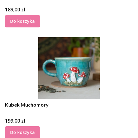
Cena
189,00 zł
Do koszyka
Kubek Muchomory
Cena
199,00 zł
Do koszyka