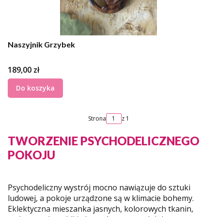
Naszyjnik Grzybek
Cena
189,00 zł
Do koszyka
Strona
z 1
TWORZENIE PSYCHODELICZNEGO
POKOJU
Psychodeliczny wystrój mocno nawiązuje do sztuki
ludowej, a pokoje urządzone są w klimacie bohemy.
Eklektyczna mieszanka jasnych, kolorowych tkanin,