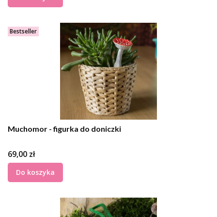
Bestseller
Muchomor - figurka do doniczki
Cena
69,00 zł
Do koszyka