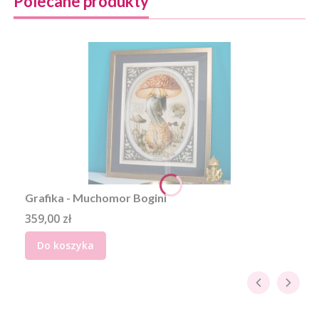
Polecane produkty
Grafika - Muchomor Bogini
Cena
359,00 zł
Do koszyka