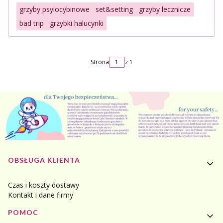
grzyby psylocybinowe
set&setting
grzyby lecznicze
bad trip
grzybki halucynki
Strona
z 1
Linki w stopce
OBSŁUGA KLIENTA
Czas i koszty dostawy
Kontakt i dane firmy
POMOC