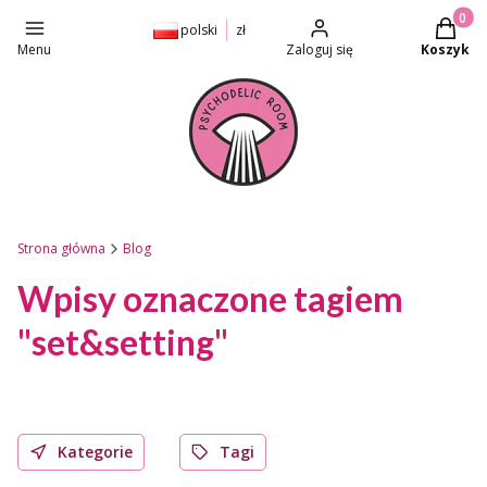
Produkt
polski
zł
Menu
Zaloguj się
Koszyk
Strona główna
Blog
Wpisy oznaczone tagiem
"set&setting"
Kategorie
Tagi