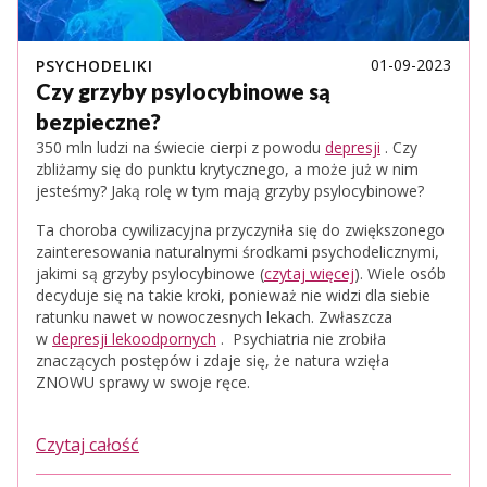
01-09-2023
PSYCHODELIKI
Czy grzyby psylocybinowe są
bezpieczne?
350 mln ludzi na świecie cierpi z powodu
depresji
. Czy
zbliżamy się do punktu krytycznego, a może już w nim
jesteśmy? Jaką rolę w tym mają grzyby psylocybinowe?
Ta choroba cywilizacyjna przyczyniła się do zwiększonego
zainteresowania naturalnymi środkami psychodelicznymi,
jakimi są grzyby psylocybinowe (
czytaj więcej
). Wiele osób
decyduje się na takie kroki, ponieważ nie widzi dla siebie
ratunku nawet w nowoczesnych lekach. Zwłaszcza
w
depresji lekoodpornych
. Psychiatria nie zrobiła
znaczących postępów i zdaje się, że natura wzięła
ZNOWU sprawy w swoje ręce.
Czytaj całość