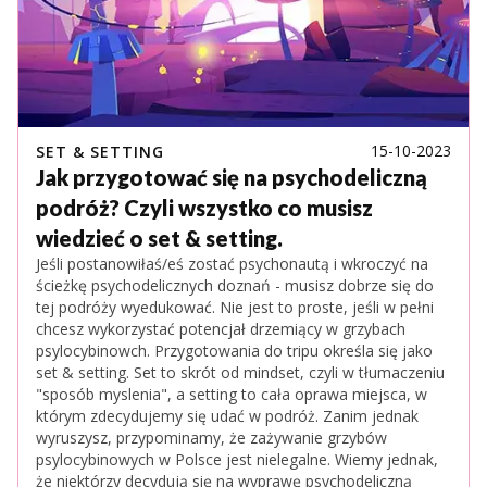
15-10-2023
SET & SETTING
Jak przygotować się na psychodeliczną
podróż? Czyli wszystko co musisz
wiedzieć o set & setting.
Jeśli postanowiłaś/eś zostać psychonautą i wkroczyć na
ścieżkę psychodelicznych doznań - musisz dobrze się do
tej podróży wyedukować. Nie jest to proste, jeśli w pełni
chcesz wykorzystać potencjał drzemiący w grzybach
psylocybinowch. Przygotowania do tripu określa się jako
set & setting. Set to skrót od mindset, czyli w tłumaczeniu
"sposób myslenia", a setting to cała oprawa miejsca, w
którym zdecydujemy się udać w podróż. Zanim jednak
wyruszysz, przypominamy, że zażywanie grzybów
psylocybinowych w Polsce jest nielegalne. Wiemy jednak,
że niektórzy decydują się na wyprawę psychodeliczną