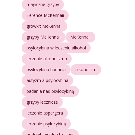
magiczne grzyby
Terence McKennaii
growkit McKennaii
grzyby McKennaii
McKennaii
psylocybina w leczeniu alkohol
leczenie alkoholizmu
psylocybina badania
alkoholizm
autyzm a psylocybina
badania nad psylocybiną
grzyby lecznicze
leczenie aspergera
leczenie psylocybiną
hodowla golden teacher