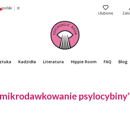
polski
zł
Ulubione
Zalo
ztuka
Kadzidła
Literatura
Hippie Room
FAQ
Blog
"mikrodawkowanie psylocybiny