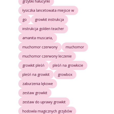
grzybki halucynki
łysiczka lancetowata miejsce w
go
growkit instrukcja
instrukcja golden teacher
amanita muscaria,
muchomor czerwony
muchomor
muchomor czerwony leczenie
growkit pleśń
pleśń na growkicie
pleśń na growkit
growbox
zaburzenia lękowe
zestaw growkit
zestaw do uprawy growkit
hodowla magicznych grzybów