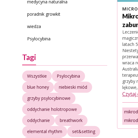
medycyna naturalna
MICRO
poradnik growkit
Mikr
zabur
wiedza
Leczeni
magiczn
Psylocybina
latach 
Niestet
Tagi
przerwa
wraca r
Austral
terapeu
Wszystkie
Psylocybina
grzyby 
blue honey
niebieski miód
lękowe,
Czytaj
grzyby psylocybinowe
oddychanie holotropowe
mikro
oddychanie
breathwork
mikrod
elemental rhythm
set&setting