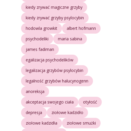
kiedy zrywać magiczne grzyby
kiedy zrywać grzyby psylocybin
hodowla growkit
albert hofmann
psychodeliki
maria sabina
james fadiman
egalizacja psychodelików
legalizacja grzybów psylocybin
legalność grzybów halucynogenn
anoreksja
akceptacja swojego ciała
otyłość
depresja
ziołowe kadzidło
ziołowe kadzidła
ziołowe smużki