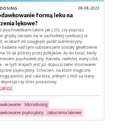
08-08-2023
DOSING
odawkowanie formą leku na
zenia lękowe?
e psychodelikami takimi jak LSD, czy poprzez
e grzyby zaczęło się w zachodniej cywilizacji w
50, w latach 60 osiągnęło punkt kulminacyjny.
y badania nad tymi substancjami zostały gwałtownie
na 10 lat później przez polityków. Aż do teraz, kiedy
enesans psychodeliczny. Kanada, niektóre stany USA,
ia - w tych krajach jest już dopuszczalne stosowanie
tyczne psylocybiny. Schorzeń, na które magiczne
mogą pomóc jest cała lista, jednym z nich są stany
 depresja czy stres pourazowy.
 całość
dawkowanie
Microdosing
awkowanie psylocybiny
zaburzenia lękowe