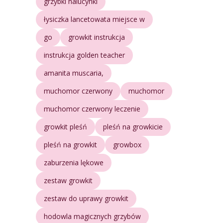
grzybki halucynki
łysiczka lancetowata miejsce w
go
growkit instrukcja
instrukcja golden teacher
amanita muscaria,
muchomor czerwony
muchomor
muchomor czerwony leczenie
growkit pleśń
pleśń na growkicie
pleśń na growkit
growbox
zaburzenia lękowe
zestaw growkit
zestaw do uprawy growkit
hodowla magicznych grzybów