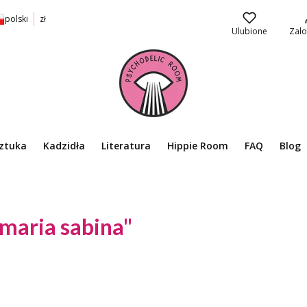
polski
zł
Ulubione
Zalo
ztuka
Kadzidła
Literatura
Hippie Room
FAQ
Blog
maria sabina"