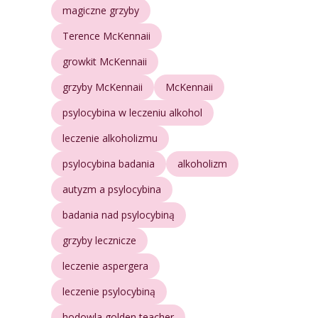
magiczne grzyby
Terence McKennaii
growkit McKennaii
grzyby McKennaii
McKennaii
psylocybina w leczeniu alkohol
leczenie alkoholizmu
psylocybina badania
alkoholizm
autyzm a psylocybina
badania nad psylocybiną
grzyby lecznicze
leczenie aspergera
leczenie psylocybiną
hodowla golden teacher