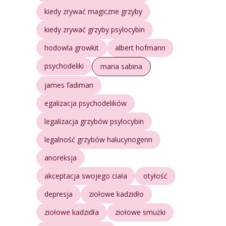
kiedy zrywać magiczne grzyby
kiedy zrywać grzyby psylocybin
hodowla growkit
albert hofmann
psychodeliki
maria sabina
james fadiman
egalizacja psychodelików
legalizacja grzybów psylocybin
legalność grzybów halucynogenn
anoreksja
akceptacja swojego ciała
otyłość
depresja
ziołowe kadzidło
ziołowe kadzidła
ziołowe smużki