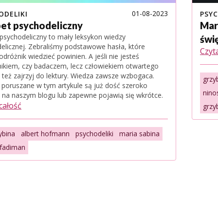
01-08-2023
ODELIKI
PSYC
et psychodeliczny
Mar
 psychodeliczny to mały leksykon wiedzy
świ
elicznej. Zebraliśmy podstawowe hasła, które
Czyta
dróżnik wiedzieć powinien. A jeśli nie jesteś
ikiem, czy badaczem, lecz człowiekiem otwartego
 też zajrzyj do lektury. Wiedza zawsze wzbogaca.
grzy
poruszane w tym artykule są już dość szeroko
nino
 na naszym blogu lub zapewne pojawią się wkrótce.
 całość
grzy
ybina
albert hofmann
psychodeliki
maria sabina
fadiman