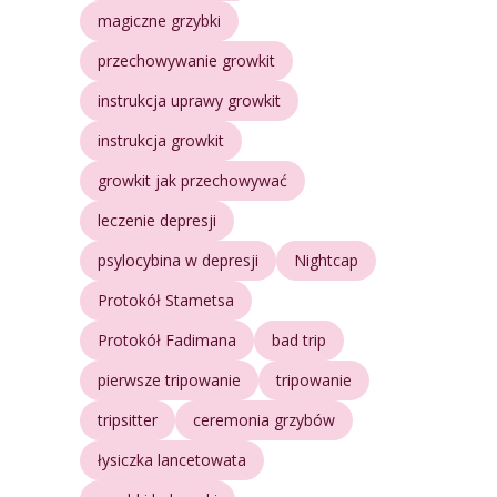
magiczne grzybki
przechowywanie growkit
instrukcja uprawy growkit
instrukcja growkit
growkit jak przechowywać
leczenie depresji
psylocybina w depresji
Nightcap
Protokół Stametsa
Protokół Fadimana
bad trip
pierwsze tripowanie
tripowanie
tripsitter
ceremonia grzybów
łysiczka lancetowata