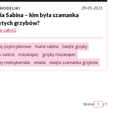
29-05-2023
HODELIKI
ia Sabina – kim była szamanka
ętych grzybów?
j całość
by psylocybinowe
maria sabina
święte grzyby
s santos
mazatapec
grzyby mazatapec
by meksykańskie
velada
święta szamanka grzybów
Strona
z 1