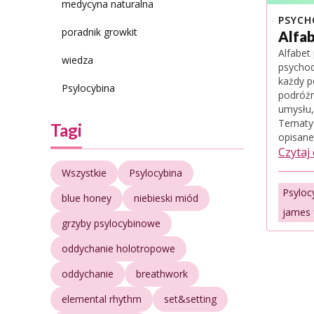
medycyna naturalna
PSYCH
poradnik growkit
Alfab
Alfabet
wiedza
psychod
każdy po
Psylocybina
podróżn
umysłu,
Tematy 
Tagi
opisane
Czytaj
Wszystkie
Psylocybina
Psyloc
blue honey
niebieski miód
james 
grzyby psylocybinowe
oddychanie holotropowe
oddychanie
breathwork
elemental rhythm
set&setting