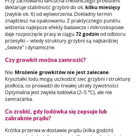
Przy zachowaniu łańcucha chłodniczego producent
deklaruje stabilność grzybni do ok.
kilku miesięcy
(zwykle ok. 6) od wytworzenia. Dokładny termin
znajdziesz na opakowaniu. Z praktycznego punktu
widzenia najlepsze efekty badawcze i mikroskopowe
daje rozpoczęcie pracy w ciągu
72 godzin
od odbioru
przesyłki – wtedy struktury grzybni są najbardziej
„świeże” i dynamiczne.
Czy growkit można zamrozić?
Nie.
Mrożenie growkitów nie jest zalecane
.
Kryształki lodu mogą uszkodzić sieć grzybni i strukturę
podłoża, co prowadzi do trwałej utraty żywotności.
Optymalna jest zwykła lodówka (2–5 °C), ale nie
zamrażarka.
Co zrobić, gdy lodówka się zepsuje lub
zabraknie prądu?
Krótka przerwa w dostawie prądu (kilka godzin)