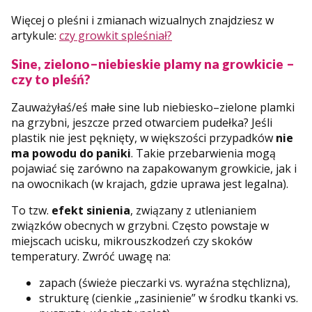
Więcej o pleśni i zmianach wizualnych znajdziesz w
artykule:
czy growkit spleśniał?
Sine, zielono–niebieskie plamy na growkicie –
czy to pleśń?
Zauważyłaś/eś małe sine lub niebiesko–zielone plamki
na grzybni, jeszcze przed otwarciem pudełka? Jeśli
plastik nie jest pęknięty, w większości przypadków
nie
ma powodu do paniki
. Takie przebarwienia mogą
pojawiać się zarówno na zapakowanym growkicie, jak i
na owocnikach (w krajach, gdzie uprawa jest legalna).
To tzw.
efekt sinienia
, związany z utlenianiem
związków obecnych w grzybni. Często powstaje w
miejscach ucisku, mikrouszkodzeń czy skoków
temperatury. Zwróć uwagę na:
zapach (świeże pieczarki vs. wyraźna stęchlizna),
strukturę (cienkie „zasinienie” w środku tkanki vs.