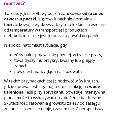
martwić?
To zależy. Jeśli żółtawy odcień zauważysz
od razu po
otwarciu paczki
, a growkit pachnie normalnie
(pieczarkowo), zwykle świadczy to o lekkim stresie (np.
od temperatury w transporcie) i produktach
metabolizmu – nie jest to od razu powód do paniki.
Niepokoi natomiast sytuacja, gdy:
żółty nalot pojawia się później, w trakcie pracy,
towarzyszy mu przykry, kwaśny lub gnijący
zapach,
powierzchnia wygląda na śluzowatą.
W takich przypadkach część hodowców (w krajach,
gdzie uprawa jest legalna) testuje reakcję na
wodę
utlenioną
. Jeśli przy spryskaniu powstaje intensywna
piana, może to wskazywać na zakażenie bakteryjne.
Skuteczność ratowania growkitu zależy od zasięgu
zmian – czasem się udaje, czasem nie. Z perspektywy