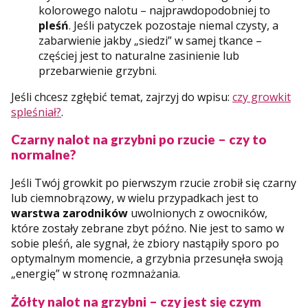
kolorowego nalotu – najprawdopodobniej to
pleśń
. Jeśli patyczek pozostaje niemal czysty, a
zabarwienie jakby „siedzi” w samej tkance –
częściej jest to naturalne zasinienie lub
przebarwienie grzybni.
Jeśli chcesz zgłębić temat, zajrzyj do wpisu:
czy growkit
spleśniał?
.
Czarny nalot na grzybni po rzucie – czy to
normalne?
Jeśli Twój growkit po pierwszym rzucie zrobił się czarny
lub ciemnobrązowy, w wielu przypadkach jest to
warstwa zarodników
uwolnionych z owocników,
które zostały zebrane zbyt późno. Nie jest to samo w
sobie pleśń, ale sygnał, że zbiory nastąpiły sporo po
optymalnym momencie, a grzybnia przesunęła swoją
„energię” w stronę rozmnażania.
Żółty nalot na grzybni – czy jest się czym