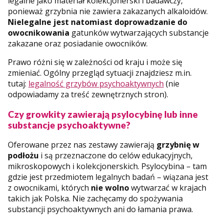
legalne jako materiał kolekcjonerski i badawczy,
ponieważ grzybnia nie zawiera zakazanych alkaloidów.
Nielegalne jest natomiast doprowadzanie do
owocnikowania
gatunków wytwarzających substancje
zakazane oraz posiadanie owocników.
Prawo różni się w zależności od kraju i może się
zmieniać. Ogólny przegląd sytuacji znajdziesz m.in.
tutaj:
legalność grzybów psychoaktywnych
(nie
odpowiadamy za treść zewnętrznych stron).
Czy growkity zawierają psylocybinę lub inne
substancje psychoaktywne?
Oferowane przez nas zestawy zawierają
grzybnię w
podłożu
i są przeznaczone do celów edukacyjnych,
mikroskopowych i kolekcjonerskich. Psylocybina – tam
gdzie jest przedmiotem legalnych badań – wiązana jest
z owocnikami, których
nie wolno
wytwarzać w krajach
takich jak Polska. Nie zachęcamy do spożywania
substancji psychoaktywnych ani do łamania prawa.