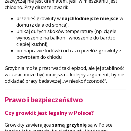
zazwyczaj nie jest dramatem, jeśli w mieszkaniu jest
chłodno. Przy dłuższej awarii:
przenieś growkity w
najchłodniejsze miejsce
w
domu (z dala od słońca),
unikaj dużych skoków temperatury (np. ciągłe
wynoszenie na balkon i wnoszenie do bardzo
ciepłej kuchni),
po naprawie lodówki od razu przełóż growkity z
powrotem do chłodu.
Grzybnia może przetrwać taki epizod, ale jej stabilność
w czasie może być mniejsza – kolejny argument, by nie
odkładać pracy badawczej „w nieskończoność”.
Prawo i bezpieczeństwo
Czy growkit jest legalny w Polsce?
Growkity zawierające
samą grzybnię
są w Polsce