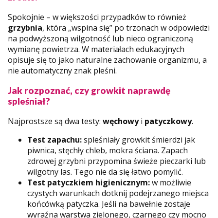
Spokojnie – w większości przypadków to również
grzybnia
, która „wspina się” po trzonach w odpowiedzi
na podwyższoną wilgotność lub nieco ograniczoną
wymianę powietrza. W materiałach edukacyjnych
opisuje się to jako naturalne zachowanie organizmu, a
nie automatyczny znak pleśni.
Jak rozpoznać, czy growkit naprawdę
spleśniał?
Najprostsze są dwa testy:
węchowy
i
patyczkowy
.
Test zapachu:
spleśniały growkit śmierdzi jak
piwnica, stęchły chleb, mokra ściana. Zapach
zdrowej grzybni przypomina świeże pieczarki lub
wilgotny las. Tego nie da się łatwo pomylić.
Test patyczkiem higienicznym:
w możliwie
czystych warunkach dotknij podejrzanego miejsca
końcówką patyczka. Jeśli na bawełnie zostaje
wyraźna warstwa zielonego, czarnego czy mocno