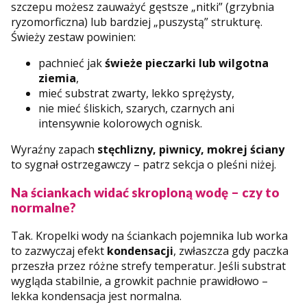
szczepu możesz zauważyć gęstsze „nitki” (grzybnia
ryzomorficzna) lub bardziej „puszystą” strukturę.
Świeży zestaw powinien:
pachnieć jak
świeże pieczarki lub wilgotna
ziemia
,
mieć substrat zwarty, lekko sprężysty,
nie mieć śliskich, szarych, czarnych ani
intensywnie kolorowych ognisk.
Wyraźny zapach
stęchlizny, piwnicy, mokrej ściany
to sygnał ostrzegawczy – patrz sekcja o pleśni niżej.
Na ściankach widać skroploną wodę – czy to
normalne?
Tak. Kropelki wody na ściankach pojemnika lub worka
to zazwyczaj efekt
kondensacji
, zwłaszcza gdy paczka
przeszła przez różne strefy temperatur. Jeśli substrat
wygląda stabilnie, a growkit pachnie prawidłowo –
lekka kondensacja jest normalna.