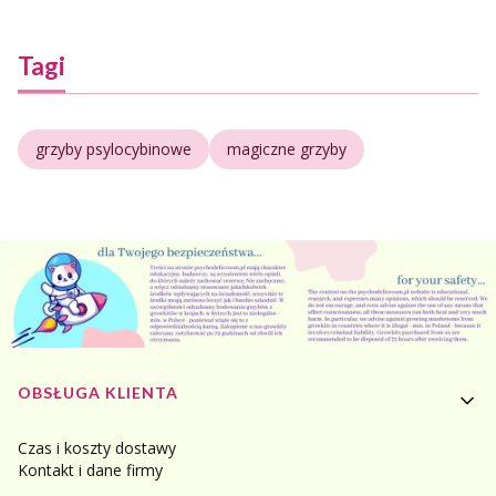
Tagi
grzyby psylocybinowe
magiczne grzyby
Linki w stopce
OBSŁUGA KLIENTA
Czas i koszty dostawy
Kontakt i dane firmy