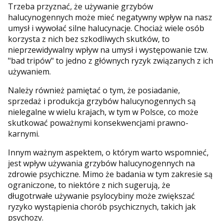
Trzeba przyznać, że używanie grzybów
halucynogennych może mieć negatywny wpływ na nasz
umysł i wywołać silne halucynacje. Chociaż wiele osób
korzysta z nich bez szkodliwych skutków, to
nieprzewidywalny wpływ na umysł i występowanie tzw.
"bad tripów" to jedno z głównych ryzyk związanych z ich
używaniem.
Należy również pamiętać o tym, że posiadanie,
sprzedaż i produkcja grzybów halucynogennych są
nielegalne w wielu krajach, w tym w Polsce, co może
skutkować poważnymi konsekwencjami prawno-
karnymi.
Innym ważnym aspektem, o którym warto wspomnieć,
jest wpływ używania grzybów halucynogennych na
zdrowie psychiczne. Mimo że badania w tym zakresie są
ograniczone, to niektóre z nich sugerują, że
długotrwałe używanie psylocybiny może zwiększać
ryzyko wystąpienia chorób psychicznych, takich jak
psychozy.