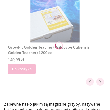
Growkit Golden Teacher (Psilocybe Cubensis
Golden Teacher) 1200 cc
Cena
149,99 zł
Do koszyka
Zapewne hasło jakim są magiczne grzyby, nazywane
także grzybkami halucynogennymi obiło się Tobie o