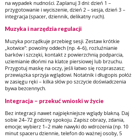
na wypadek nudności. Zaplanuj 3 dni: dzień 1 –
przygotowanie i wyciszenie, dzień 2 – sesja, dzień 3 –
integracja (spacer, dziennik, delikatny ruch).
Muzyka i narzędzia regulacji
Muzyka porządkuje przebieg sesji. Zestaw krótkie
„kotwice”: powolny oddech (np. 4–6), rozluźnianie
barków i szczęki, kontakt z powierzchnią podparcia,
uziemianie dłońmi na klatce piersiowej lub brzuchu.
Przygotuj maskę na oczy, jeśli łatwo się rozpraszasz;
przewiązka sprzyja wglądowi. Notatnik i długopis połóż
w zasięgu ręki – kilka słów po szczycie doświadczenia
bywa bezcennych.
Integracja – przekuć wnioski w życie
Bez integracji nawet najpiękniejsze wglądy blakną. Daj
sobie 24–72 godziny spokoju. Zapisz obrazy, zdania,
emocje; wybierz 1–2 małe nawyki do wdrożenia (np. 10
minut spaceru dziennie, telefon do ważnej osoby, 5