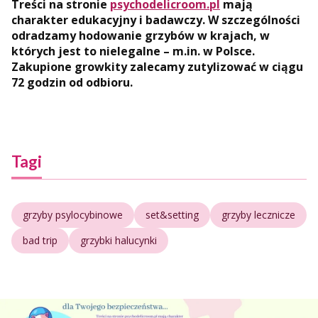
Treści na stronie
psychodelicroom.pl
mają
charakter edukacyjny i badawczy. W szczególności
odradzamy hodowanie grzybów w krajach, w
których jest to nielegalne – m.in. w Polsce.
Zakupione growkity zalecamy zutylizować w ciągu
72 godzin od odbioru.
Tagi
grzyby psylocybinowe
set&setting
grzyby lecznicze
bad trip
grzybki halucynki