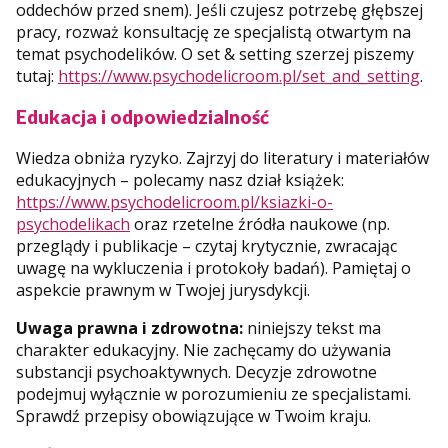
oddechów przed snem). Jeśli czujesz potrzebę głębszej
pracy, rozważ konsultację ze specjalistą otwartym na
temat psychodelików. O set & setting szerzej piszemy
tutaj:
https://www.psychodelicroom.pl/set_and_setting
.
Edukacja i odpowiedzialność
Wiedza obniża ryzyko. Zajrzyj do literatury i materiałów
edukacyjnych – polecamy nasz dział książek:
https://www.psychodelicroom.pl/ksiazki-o-
psychodelikach
oraz rzetelne źródła naukowe (np.
przeglądy i publikacje – czytaj krytycznie, zwracając
uwagę na wykluczenia i protokoły badań). Pamiętaj o
aspekcie prawnym w Twojej jurysdykcji.
Uwaga prawna i zdrowotna:
niniejszy tekst ma
charakter edukacyjny. Nie zachęcamy do używania
substancji psychoaktywnych. Decyzje zdrowotne
podejmuj wyłącznie w porozumieniu ze specjalistami.
Sprawdź przepisy obowiązujące w Twoim kraju.