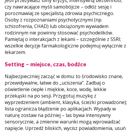
Jeśli przeżywasz silny kryzys, intensywną bezsenność
czy nawracające myśli samobójcze – odłóż sesję i
porozmawiaj ze specjalistą zdrowia psychicznego.
Osoby z rozpoznaniami psychotycznymi (np.
schizofrenia, CHAD) lub obciążonym wywiadem
rodzinnym nie powinny stosować psychodelików.
Pamiętaj o interakcjach z lekami – szczególnie z SSRI;
wszelkie decyzje farmakologiczne podejmuj wyłącznie z
lekarzem.
Setting – miejsce, czas, bodźce
Najbezpieczniej zacząć w domu: to środowisko znane,
przewidywalne, łatwe do „uciszenia”. Zadbaj o
oświetlenie ciepłe i miękkie, koce, wodę, lekkie
przekąski na po sesji. Przygotuj muzykę z
wyprzedzeniem (ambient, klasyka, ścieżki prowadzone);
lista ogranicza błądzenie po aplikacjach. Wypady w
naturę zostaw na później – las bywa intensywny
sensorycznie, a zmienne warunki mogą wprowadzać
napięcie. Uprzedź bliskich, wycisz powiadomienia, usuń