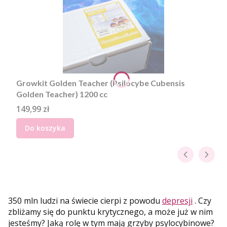
Growkit Golden Teacher (Psilocybe Cubensis
Golden Teacher) 1200 cc
Cena
149,99 zł
Do koszyka
350 mln ludzi na świecie cierpi z powodu
depresji
. Czy
zbliżamy się do punktu krytycznego, a może już w nim
jesteśmy? Jaką rolę w tym mają grzyby psylocybinowe?