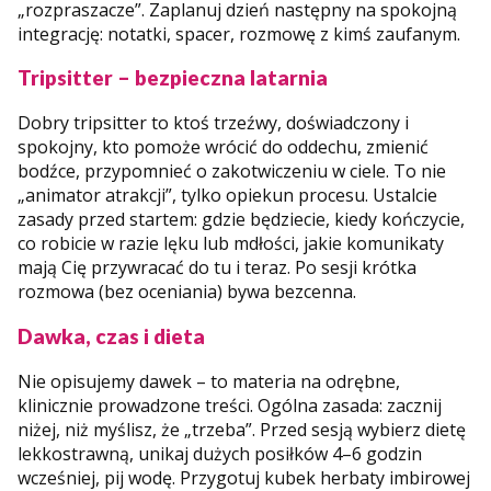
„rozpraszacze”. Zaplanuj dzień następny na spokojną
integrację: notatki, spacer, rozmowę z kimś zaufanym.
Tripsitter – bezpieczna latarnia
Dobry tripsitter to ktoś trzeźwy, doświadczony i
spokojny, kto pomoże wrócić do oddechu, zmienić
bodźce, przypomnieć o zakotwiczeniu w ciele. To nie
„animator atrakcji”, tylko opiekun procesu. Ustalcie
zasady przed startem: gdzie będziecie, kiedy kończycie,
co robicie w razie lęku lub mdłości, jakie komunikaty
mają Cię przywracać do tu i teraz. Po sesji krótka
rozmowa (bez oceniania) bywa bezcenna.
Dawka, czas i dieta
Nie opisujemy dawek – to materia na odrębne,
klinicznie prowadzone treści. Ogólna zasada: zacznij
niżej, niż myślisz, że „trzeba”. Przed sesją wybierz dietę
lekkostrawną, unikaj dużych posiłków 4–6 godzin
wcześniej, pij wodę. Przygotuj kubek herbaty imbirowej