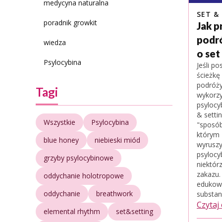
medycyna naturalna
SET &
poradnik growkit
Jak p
podró
wiedza
o set
Psylocybina
Jeśli p
ścieżkę
podróży
Tagi
wykorzy
psylocy
& setti
Wszystkie
Psylocybina
"sposób
którym 
blue honey
niebieski miód
wyruszy
psylocy
grzyby psylocybinowe
niektór
zakazu.
oddychanie holotropowe
edukowa
oddychanie
breathwork
substan
Czytaj
elemental rhythm
set&setting