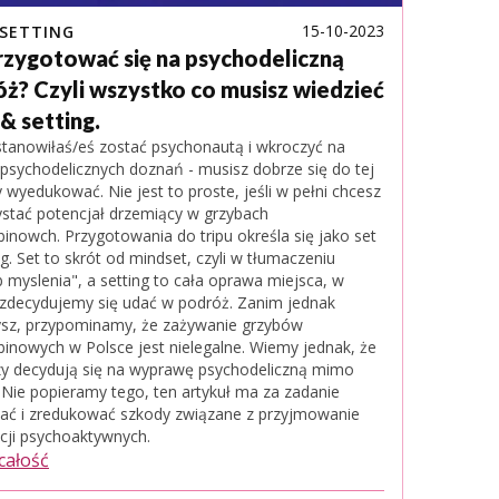
15-10-2023
 SETTING
rzygotować się na psychodeliczną
ż? Czyli wszystko co musisz wiedzieć
 & setting.
ostanowiłaś/eś zostać psychonautą i wkroczyć na
 psychodelicznych doznań - musisz dobrze się do tej
 wyedukować. Nie jest to proste, jeśli w pełni chcesz
stać potencjał drzemiący w grzybach
binowch. Przygotowania do tripu określa się jako set
ng. Set to skrót od mindset, czyli w tłumaczeniu
 myslenia", a setting to cała oprawa miejsca, w
zdecydujemy się udać w podróż. Zanim jednak
sz, przypominamy, że zażywanie grzybów
binowych w Polsce jest nielegalne. Wiemy jednak, że
zy decydują się na wyprawę psychodeliczną mimo
 Nie popieramy tego, ten artykuł ma za zadanie
ć i zredukować szkody związane z przyjmowanie
cji psychoaktywnych.
 całość