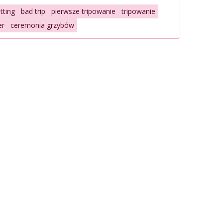
tting
bad trip
pierwsze tripowanie
tripowanie
er
ceremonia grzybów