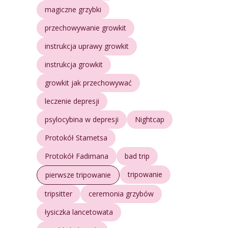
magiczne grzybki
przechowywanie growkit
instrukcja uprawy growkit
instrukcja growkit
growkit jak przechowywać
leczenie depresji
psylocybina w depresji
Nightcap
Protokół Stametsa
Protokół Fadimana
bad trip
tripowanie
pierwsze tripowanie
tripsitter
ceremonia grzybów
łysiczka lancetowata