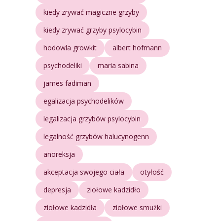
kiedy zrywać magiczne grzyby
kiedy zrywać grzyby psylocybin
hodowla growkit
albert hofmann
psychodeliki
maria sabina
james fadiman
egalizacja psychodelików
legalizacja grzybów psylocybin
legalność grzybów halucynogenn
anoreksja
akceptacja swojego ciała
otyłość
depresja
ziołowe kadzidło
ziołowe kadzidła
ziołowe smużki