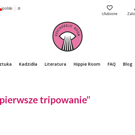
polski
zł
Ulubione
Zalo
ztuka
Kadzidła
Literatura
Hippie Room
FAQ
Blog
pierwsze tripowanie"