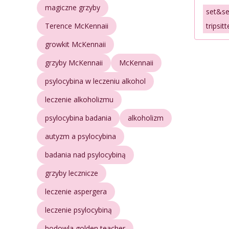
magiczne grzyby
set&se
Terence McKennaii
tripsitt
growkit McKennaii
grzyby McKennaii
McKennaii
psylocybina w leczeniu alkohol
leczenie alkoholizmu
psylocybina badania
alkoholizm
autyzm a psylocybina
badania nad psylocybiną
grzyby lecznicze
leczenie aspergera
leczenie psylocybiną
hodowla golden teacher