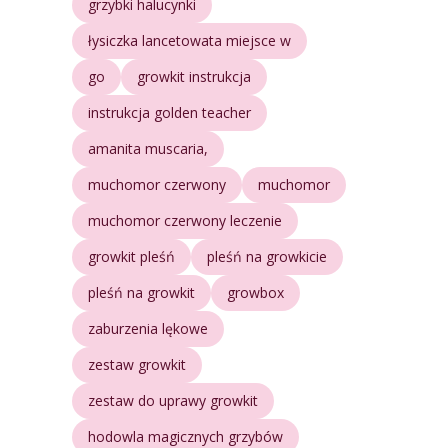
grzybki halucynki
łysiczka lancetowata miejsce w
go
growkit instrukcja
instrukcja golden teacher
amanita muscaria,
muchomor czerwony
muchomor
muchomor czerwony leczenie
growkit pleśń
pleśń na growkicie
pleśń na growkit
growbox
zaburzenia lękowe
zestaw growkit
zestaw do uprawy growkit
hodowla magicznych grzybów