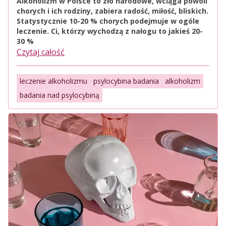
Alkoholizm w Polsce to zło narodowe, wciąga powoli
chorych i ich rodziny, zabiera radość, miłość, bliskich.
Statystycznie 10-20 % chorych podejmuje w ogóle
leczenie. Ci, którzy wychodzą z nałogu to jakieś 20-
30 %
Czytaj całość
leczenie alkoholizmu
psylocybina badania
alkoholizm
badania nad psylocybiną