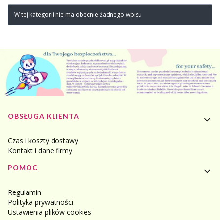
W tej kategorii nie ma obecnie żadnego wpisu
Linki w stopce
OBSŁUGA KLIENTA
Czas i koszty dostawy
Kontakt i dane firmy
POMOC
Regulamin
Polityka prywatności
Ustawienia plików cookies