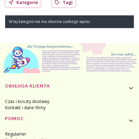
Kategorie
Tagi
W tej kategorii nie ma obecnie żadnego wpisu
Linki w stopce
OBSŁUGA KLIENTA
Czas i koszty dostawy
Kontakt i dane firmy
POMOC
Regulamin