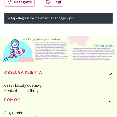
Kategorie
Tagi
W tej kategorii nie ma obecnie żadnego wpisu
Linki w stopce
OBSŁUGA KLIENTA
Czas i koszty dostawy
Kontakt i dane firmy
POMOC
Regulamin