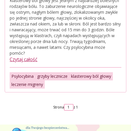
Klasterowy ból głowy jest jednym z najbardziej bolesnych
rodzajów bólu. To zaburzenie neurologiczne objawiające
się ostrym, nagłym bólem głowy, zlokalizowanym zwykle
po jednej stronie głowy, najczęściej w okolicy oka,
zwłaszcza nad okiem, za lub w skroni. Ból jest bardzo silny
i nawracający, może trwać od 15 min do 3 godzin. Bóle
występują w klastrach, czyli napadach występujących w
określonej porze dnia lub nocy. Trwają tygodniami,
miesiącami, a nawet latami. Czy psylocybina może
pomóc?
Czytaj całość
Psylocybina
grzyby lecznicze
klasterowy ból głowy
leczenie migreny
Strona
z 1