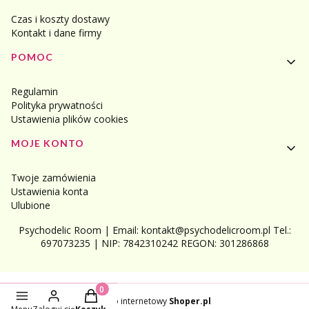
Czas i koszty dostawy
Kontakt i dane firmy
POMOC
Regulamin
Polityka prywatności
Ustawienia plików cookies
MOJE KONTO
Twoje zamówienia
Ustawienia konta
Ulubione
Psychodelic Room | Email: kontakt@psychodelicroom.pl Tel.:
697073235 | NIP: 7842310242 REGON: 301286868
Produkty w koszyku: 0. Zobacz szczegóły
Sklep internetowy
Shoper.pl