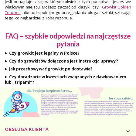
Jeśli odnajdujesz się w którymkolwiek z tych punktów – jesteś we
właściwym miejscu. Możesz zacząć od klasyki, czyli
Growkit Golden
Teacher
, albo od spokojnego przeglądania bloga i sztuki, szukając
tego, co najbardziej z Tobą rezonuje.
FAQ – szybkie odpowiedzi na najczęstsze
pytania
Czy growkit jest legalny w Polsce?
Czy do growkitów dołączona jest instrukcja uprawy?
Jak przechowywać growkit po dostawie?
Czy doradzacie w kwestiach związanych z dawkowaniem
lub „tripami”?
Linki w stopce
OBSŁUGA KLIENTA