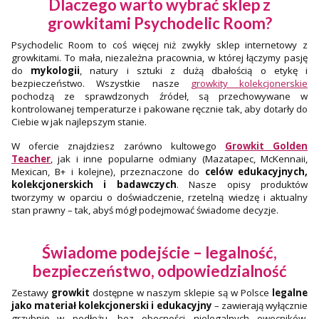
Dlaczego warto wybrać sklep z
growkitami Psychodelic Room?
Psychodelic Room to coś więcej niż zwykły sklep internetowy z
growkitami. To mała, niezależna pracownia, w której łączymy pasję
do
mykologii
, natury i sztuki z dużą dbałością o etykę i
bezpieczeństwo. Wszystkie nasze
growkity kolekcjonerskie
pochodzą ze sprawdzonych źródeł, są przechowywane w
kontrolowanej temperaturze i pakowane ręcznie tak, aby dotarły do
Ciebie w jak najlepszym stanie.
W ofercie znajdziesz zarówno kultowego
Growkit Golden
Teacher
, jak i inne popularne odmiany (Mazatapec, McKennaii,
Mexican, B+ i kolejne), przeznaczone do
celów edukacyjnych,
kolekcjonerskich i badawczych
. Nasze opisy produktów
tworzymy w oparciu o doświadczenie, rzetelną wiedzę i aktualny
stan prawny – tak, abyś mógł podejmować świadome decyzje.
Świadome podejście – legalność,
bezpieczeństwo, odpowiedzialność
Zestawy
growkit
dostępne w naszym sklepie są w Polsce
legalne
jako materiał kolekcjonerski i edukacyjny
– zawierają wyłącznie
grzybnię w podłożu, bez obecności nielegalnych owocników.