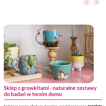
Sklep z growkitami - naturalne zestawy
do badań w twoim domu
Podstawą naszej oferty są starannie wyselekcjonowane
growkity