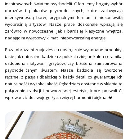
inspirowanych światem psychodelii. Oferujemy bogaty wybór
obrazów i plakatów psychodelicznych, które zachwycają
intensywnością barw, oryginalnymi formami i niesamowitą
wyobraźnią artystów. Nasze prace doskonale wpisują się
zarówno w nowoczesne, jak i bardziej klasyczne wnętrza,
nadając im wyjątkowy klimat i niepowtarzalną energię.
Poza obrazami znajdziesz u nas ręcznie wykonane produkty,
takie jak naturalne kadzidła z polskich ziół, unikalna ceramika
ozdobiona motywami grzybów, czy biżuteria zainspirowana
psychodelicznym światem. Nasze kadzidła są tworzone
ręcznie, z pasją i dbałością o każdy detal, co gwarantuje ich
naturalność i wysoką jakość. Rękodzieło dostępne w sklepie to
połączenie tradycji i nowoczesnej estetyki, które pozwoli Ci
wprowadzić do swojego życia więcej harmonii i piękna. ❤️