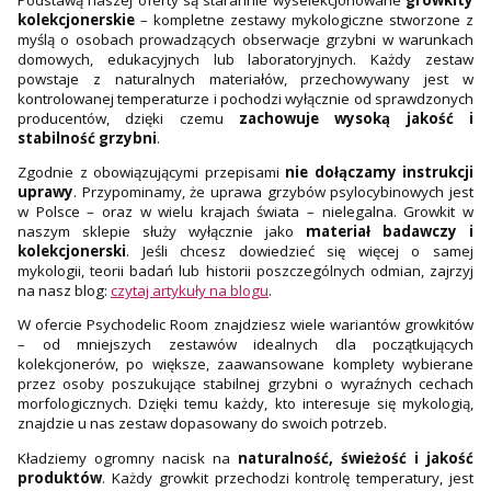
kolekcjonerskie
– kompletne zestawy mykologiczne stworzone z
myślą o osobach prowadzących obserwacje grzybni w warunkach
domowych, edukacyjnych lub laboratoryjnych. Każdy zestaw
powstaje z naturalnych materiałów, przechowywany jest w
kontrolowanej temperaturze i pochodzi wyłącznie od sprawdzonych
producentów, dzięki czemu
zachowuje wysoką jakość i
stabilność grzybni
.
Zgodnie z obowiązującymi przepisami
nie dołączamy instrukcji
uprawy
. Przypominamy, że uprawa grzybów psylocybinowych jest
w Polsce – oraz w wielu krajach świata – nielegalna. Growkit w
naszym sklepie służy wyłącznie jako
materiał badawczy i
kolekcjonerski
. Jeśli chcesz dowiedzieć się więcej o samej
mykologii, teorii badań lub historii poszczególnych odmian, zajrzyj
na nasz blog:
czytaj artykuły na blogu
.
W ofercie Psychodelic Room znajdziesz wiele wariantów growkitów
– od mniejszych zestawów idealnych dla początkujących
kolekcjonerów, po większe, zaawansowane komplety wybierane
przez osoby poszukujące stabilnej grzybni o wyraźnych cechach
morfologicznych. Dzięki temu każdy, kto interesuje się mykologią,
znajdzie u nas zestaw dopasowany do swoich potrzeb.
Kładziemy ogromny nacisk na
naturalność, świeżość i jakość
produktów
. Każdy growkit przechodzi kontrolę temperatury, jest