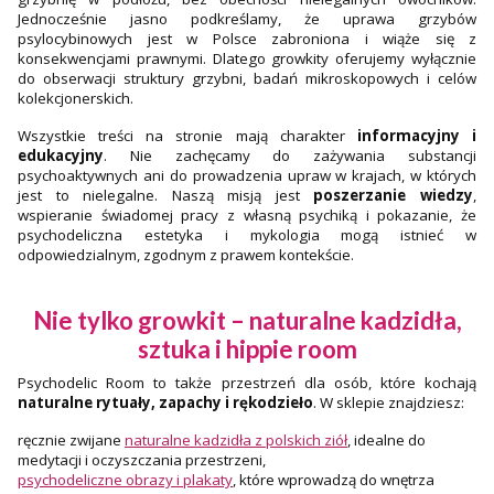
Jednocześnie jasno podkreślamy, że uprawa grzybów
psylocybinowych jest w Polsce zabroniona i wiąże się z
konsekwencjami prawnymi. Dlatego growkity oferujemy wyłącznie
do obserwacji struktury grzybni, badań mikroskopowych i celów
kolekcjonerskich.
Wszystkie treści na stronie mają charakter
informacyjny i
edukacyjny
. Nie zachęcamy do zażywania substancji
psychoaktywnych ani do prowadzenia upraw w krajach, w których
jest to nielegalne. Naszą misją jest
poszerzanie wiedzy
,
wspieranie świadomej pracy z własną psychiką i pokazanie, że
psychodeliczna estetyka i mykologia mogą istnieć w
odpowiedzialnym, zgodnym z prawem kontekście.
Nie tylko growkit – naturalne kadzidła,
sztuka i hippie room
Psychodelic Room to także przestrzeń dla osób, które kochają
naturalne rytuały, zapachy i rękodzieło
. W sklepie znajdziesz:
ręcznie zwijane
naturalne kadzidła z polskich ziół
, idealne do
medytacji i oczyszczania przestrzeni,
psychodeliczne obrazy i plakaty
, które wprowadzą do wnętrza