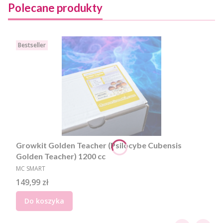
Polecane produkty
Bestseller
Growkit Golden Teacher (Psilocybe Cubensis
Golden Teacher) 1200 cc
PRODUCENT
MC SMART
Cena
149,99 zł
Do koszyka