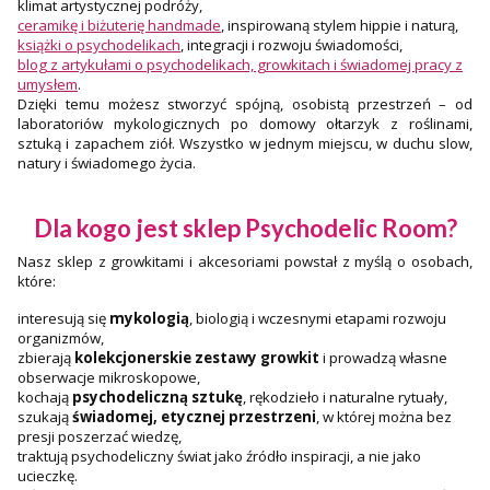
klimat artystycznej podróży,
ceramikę i biżuterię handmade
, inspirowaną stylem hippie i naturą,
książki o psychodelikach
, integracji i rozwoju świadomości,
blog z artykułami o psychodelikach, growkitach i świadomej pracy z
umysłem
.
Dzięki temu możesz stworzyć spójną, osobistą przestrzeń – od
laboratoriów mykologicznych po domowy ołtarzyk z roślinami,
sztuką i zapachem ziół. Wszystko w jednym miejscu, w duchu slow,
natury i świadomego życia.
Dla kogo jest sklep Psychodelic Room?
Nasz sklep z growkitami i akcesoriami powstał z myślą o osobach,
które:
interesują się
mykologią
, biologią i wczesnymi etapami rozwoju
organizmów,
zbierają
kolekcjonerskie zestawy growkit
i prowadzą własne
obserwacje mikroskopowe,
kochają
psychodeliczną sztukę
, rękodzieło i naturalne rytuały,
szukają
świadomej, etycznej przestrzeni
, w której można bez
presji poszerzać wiedzę,
traktują psychodeliczny świat jako źródło inspiracji, a nie jako
ucieczkę.