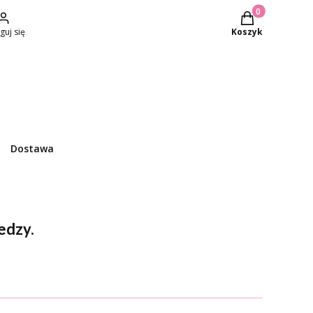
Produkty w kosz
guj się
Koszyk
Dostawa
edzy.