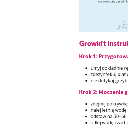
Growkit Instru
Krok 1: Przygotow
umyj dokładnie r
zdezynfekuj blat 
nie dotykaj grzyb
Krok 2: Moczenie 
zdejmij pokrywkę
nalej letnią wodę
odstaw na 30–60 
odlej wodę i zac