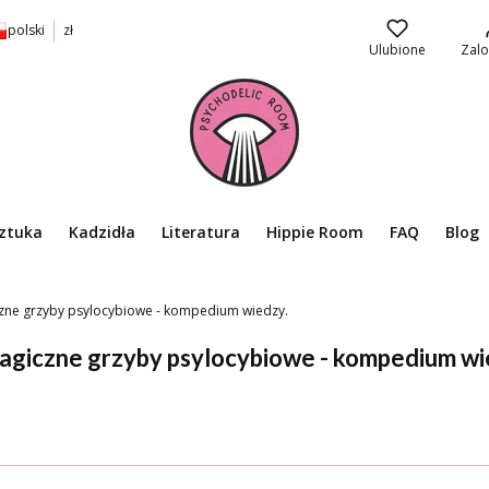
polski
zł
Ulubione
Zalo
ztuka
Kadzidła
Literatura
Hippie Room
FAQ
Blog
czne grzyby psylocybiowe - kompedium wiedzy.
magiczne grzyby psylocybiowe - kompedium wi