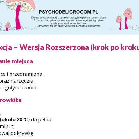
kcja – Wersja Rozszerzona (krok po krok
anie miejsca
ęce i przedramiona,
oraz narzędzia,
ni gołymi dłońmi.
growkitu
,
(około 20°C)
do pełna,
minut,
howaj pokrywkę.