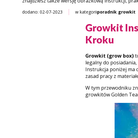
znajdziesz także wersję obrazkową instrukcji, pra
dodano: 02-07-2023
w kategorii
poradnik growkit
Growkit In
Kroku
Growkit (grow box)
t
legalny do posiadania
Instrukcja poniżej ma 
zasad pracy z materia
W tym przewodniku zna
growkitów Golden Teac