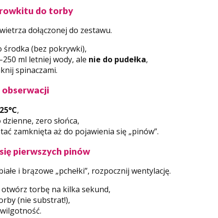
rowkitu do torby
powietrza dołączonej do zestawu.
 środka (bez pokrywki),
–250 ml letniej wody, ale
nie do pudełka
,
knij spinaczami.
 obserwacji
25°C
,
 dzienne, zero słońca,
tać zamknięta aż do pojawienia się „pinów”.
 się pierwszych pinów
iałe i brązowe „pchełki”, rozpocznij wentylację.
 otwórz torbę na kilka sekund,
orby (nie substrat!),
wilgotność.