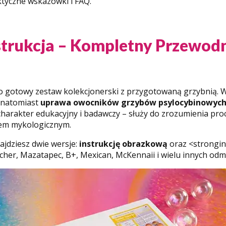
ktyczne wskazówki i FAQ.
strukcja – Kompletny Przewod
o gotowy zestaw kolekcjonerski z przygotowaną grzybnią. W
, natomiast
uprawa owocników grzybów psylocybinowych 
charakter edukacyjny i badawczy – służy do zrozumienia pro
łem mykologicznym.
jdziesz dwie wersje:
instrukcję obrazkową
oraz <strongin
her, Mazatapec, B+, Mexican, McKennaii i wielu innych odm