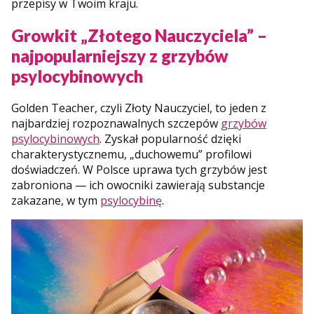
przepisy w Twoim kraju.
Growkit „Złotego Nauczyciela” –
najpopularniejszy z grzybów
psylocybinowych
Golden Teacher, czyli Złoty Nauczyciel, to jeden z
najbardziej rozpoznawalnych szczepów
grzybów
psylocybinowych
. Zyskał popularność dzięki
charakterystycznemu, „duchowemu” profilowi
doświadczeń. W Polsce uprawa tych grzybów jest
zabroniona — ich owocniki zawierają substancje
zakazane, w tym
psylocybinę
.