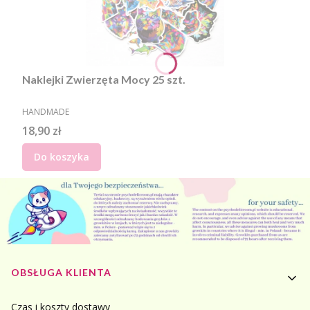
Naklejki Zwierzęta Mocy 25 szt.
PRODUCENT
HANDMADE
Cena
18,90 zł
Do koszyka
Linki w stopce
OBSŁUGA KLIENTA
Czas i koszty dostawy