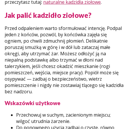
przeczytasz tutaj:
naturalne kadzidła ziołowe
.
Jak palić kadzidło ziołowe?
Przed odpaleniem warto sformułować intencję. Podpal
jeden z końców, pozwól, by końcówka zajęła się
ogniem, po chwili zdmuchnij płomień. Delikatnie
poruszaj smużką w górę i w dół lub zataczaj małe
okręgi, aby utrzymać żar. Możesz odłożyć ją na
niepalną podstawkę albo trzymać w dłoni nad
talerzykiem, jeśli chcesz okadzić mieszkanie (rogi
pomieszczeń, wejścia, miejsce pracy). Popiół może się
osypywać — zadbaj o bezpieczeństwo, wietrz
pomieszczenie i nigdy nie zostawiaj tlącego się kadzidła
bez nadzoru.
Wskazówki użytkowe
Przechowuj w suchym, zacienionym miejscu;
wilgoć utrudnia żarzenie.
Do ponownego użycia zadbaj o czyste, równo