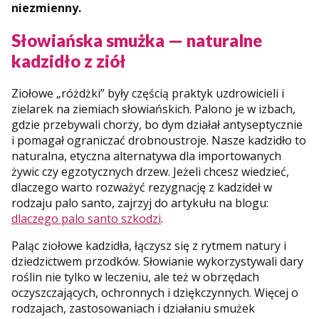
niezmienny.
Słowiańska smużka — naturalne
kadzidło z ziół
Ziołowe „różdżki” były częścią praktyk uzdrowicieli i
zielarek na ziemiach słowiańskich. Palono je w izbach,
gdzie przebywali chorzy, bo dym działał antyseptycznie
i pomagał ograniczać drobnoustroje. Nasze kadzidło to
naturalna, etyczna alternatywa dla importowanych
żywic czy egzotycznych drzew. Jeżeli chcesz wiedzieć,
dlaczego warto rozważyć rezygnację z kadzideł w
rodzaju palo santo, zajrzyj do artykułu na blogu:
dlaczego palo santo szkodzi
.
Paląc ziołowe kadzidła, łączysz się z rytmem natury i
dziedzictwem przodków. Słowianie wykorzystywali dary
roślin nie tylko w leczeniu, ale też w obrzędach
oczyszczających, ochronnych i dziękczynnych. Więcej o
rodzajach, zastosowaniach i działaniu smużek