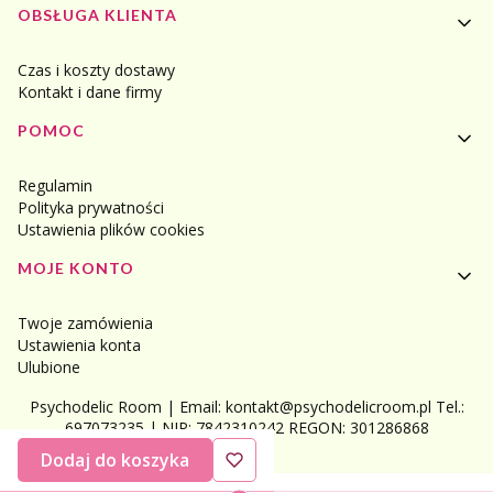
Linki w stopce
OBSŁUGA KLIENTA
Czas i koszty dostawy
Kontakt i dane firmy
POMOC
Regulamin
Polityka prywatności
Ustawienia plików cookies
MOJE KONTO
Twoje zamówienia
Ustawienia konta
Ulubione
Psychodelic Room | Email: kontakt@psychodelicroom.pl Tel.:
697073235 | NIP: 7842310242 REGON: 301286868
Dodaj do koszyka