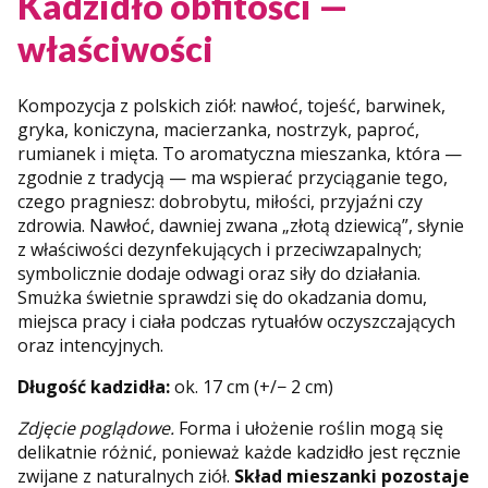
Kadzidło obfitości —
właściwości
Kompozycja z polskich ziół: nawłoć, tojeść, barwinek,
gryka, koniczyna, macierzanka, nostrzyk, paproć,
rumianek i mięta. To aromatyczna mieszanka, która —
zgodnie z tradycją — ma wspierać przyciąganie tego,
czego pragniesz: dobrobytu, miłości, przyjaźni czy
zdrowia. Nawłoć, dawniej zwana „złotą dziewicą”, słynie
z właściwości dezynfekujących i przeciwzapalnych;
symbolicznie dodaje odwagi oraz siły do działania.
Smużka świetnie sprawdzi się do okadzania domu,
miejsca pracy i ciała podczas rytuałów oczyszczających
oraz intencyjnych.
Długość kadzidła:
ok. 17 cm (+/− 2 cm)
Zdjęcie poglądowe.
Forma i ułożenie roślin mogą się
delikatnie różnić, ponieważ każde kadzidło jest ręcznie
zwijane z naturalnych ziół.
Skład mieszanki pozostaje