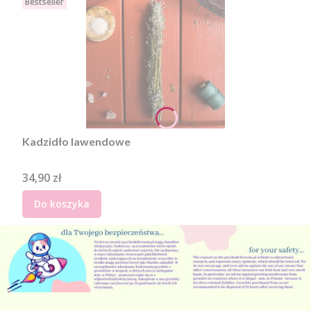
Bestseller
Kadzidło lawendowe
Cena
34,90 zł
Do koszyka