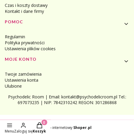
Czas i koszty dostawy
Kontakt i dane firmy
POMOC
Regulamin
Polityka prywatności
Ustawienia plików cookies
MOJE KONTO
Twoje zamówienia
Ustawienia konta
Ulubione
Psychodelic Room | Email: kontakt@psychodelicroom.pl Tel.:
697073235 | NIP: 7842310242 REGON: 301286868
Produkty w koszyku: 0. Zobacz szczegóły
Sklep internetowy
Shoper.pl
Menu
Zaloguj się
Koszyk