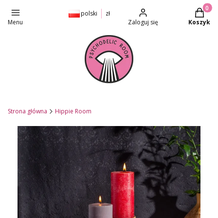
Produkt
polski
zł
Menu
Zaloguj się
Koszyk
Strona główna
Hippie Room