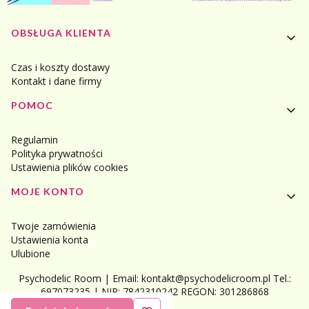
Linki w stopce
OBSŁUGA KLIENTA
Czas i koszty dostawy
Kontakt i dane firmy
POMOC
Regulamin
Polityka prywatności
Ustawienia plików cookies
MOJE KONTO
Twoje zamówienia
Ustawienia konta
Ulubione
Psychodelic Room | Email: kontakt@psychodelicroom.pl Tel.:
697073235 | NIP: 7842310242 REGON: 301286868