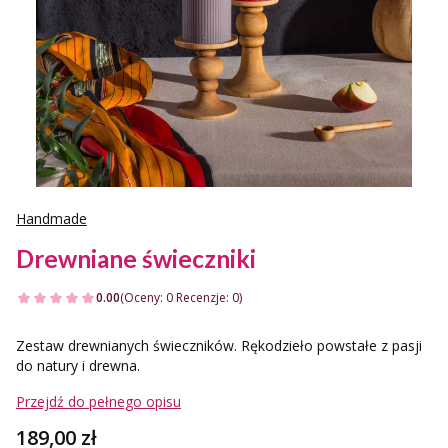
Handmade
Drewniane świeczniki
0.00
(Oceny: 0 Recenzje: 0)
Zestaw drewnianych świeczników. Rękodzieło powstałe z pasji
do natury i drewna.
Przejdź do pełnego opisu
Cena
189,00 zł