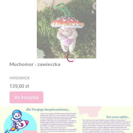
Muchomor - zawieszka
PRODUCENT
HANDMADE
Cena
139,00 zł
Do koszyka