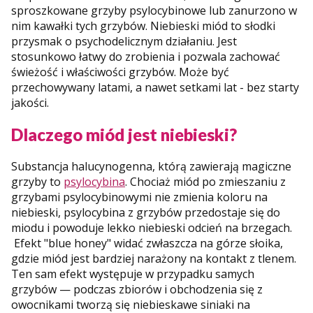
sproszkowane grzyby psylocybinowe lub zanurzono w
nim kawałki tych grzybów. Niebieski miód to słodki
przysmak o psychodelicznym działaniu. Jest
stosunkowo łatwy do zrobienia i pozwala zachować
świeżość i właściwości grzybów. Może być
przechowywany latami, a nawet setkami lat - bez starty
jakości.
Dlaczego miód jest niebieski?
Substancja halucynogenna, którą zawierają magiczne
grzyby to
psylocybina
. Chociaż miód po zmieszaniu z
grzybami psylocybinowymi nie zmienia koloru na
niebieski, psylocybina z grzybów przedostaje się do
miodu i powoduje lekko niebieski odcień na brzegach.
Efekt "blue honey" widać zwłaszcza na górze słoika,
gdzie miód jest bardziej narażony na kontakt z tlenem.
Ten sam efekt występuje w przypadku samych
grzybów — podczas zbiorów i obchodzenia się z
owocnikami tworzą się niebieskawe siniaki na