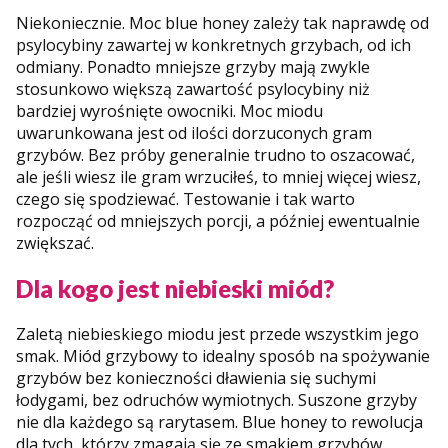
Niekoniecznie. Moc blue honey zależy tak naprawdę od
psylocybiny zawartej w konkretnych grzybach, od ich
odmiany. Ponadto mniejsze grzyby mają zwykle
stosunkowo większą zawartość psylocybiny niż
bardziej wyrośnięte owocniki. Moc miodu
uwarunkowana jest od ilości dorzuconych gram
grzybów. Bez próby generalnie trudno to oszacować,
ale jeśli wiesz ile gram wrzuciłeś, to mniej więcej wiesz,
czego się spodziewać. Testowanie i tak warto
rozpocząć od mniejszych porcji, a później ewentualnie
zwiększać.
Dla kogo jest niebieski miód?
Zaletą niebieskiego miodu jest przede wszystkim jego
smak. Miód grzybowy to idealny sposób na spożywanie
grzybów bez konieczności dławienia się suchymi
łodygami, bez odruchów wymiotnych. Suszone grzyby
nie dla każdego są rarytasem. Blue honey to rewolucja
dla tych, którzy zmagają się ze smakiem grzybów,