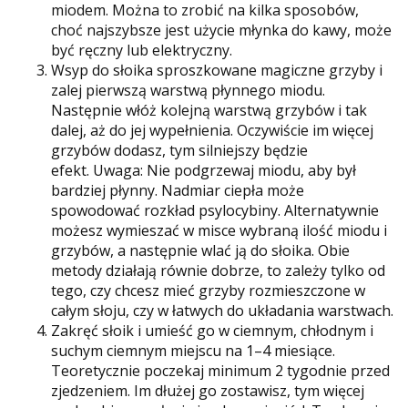
miodem. Można to zrobić na kilka sposobów,
choć najszybsze jest użycie młynka do kawy, może
być ręczny lub elektryczny.
Wsyp do słoika sproszkowane magiczne grzyby i
zalej pierwszą warstwą płynnego miodu.
Następnie włóż kolejną warstwą grzybów i tak
dalej, aż do jej wypełnienia. Oczywiście im więcej
grzybów dodasz, tym silniejszy będzie
efekt. Uwaga: Nie podgrzewaj miodu, aby był
bardziej płynny. Nadmiar ciepła może
spowodować rozkład psylocybiny. Alternatywnie
możesz wymieszać w misce wybraną ilość miodu i
grzybów, a następnie wlać ją do słoika. Obie
metody działają równie dobrze, to zależy tylko od
tego, czy chcesz mieć grzyby rozmieszczone w
całym słoju, czy w łatwych do układania warstwach.
Zakręć słoik i umieść go w ciemnym, chłodnym i
suchym ciemnym miejscu na 1–4 miesiące.
Teoretycznie poczekaj minimum 2 tygodnie przed
zjedzeniem. Im dłużej go zostawisz, tym więcej