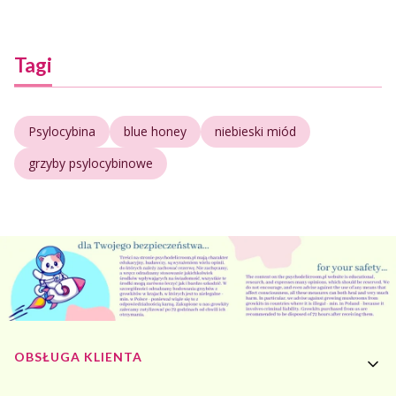
Tagi
Psylocybina
blue honey
niebieski miód
grzyby psylocybinowe
Linki w stopce
OBSŁUGA KLIENTA