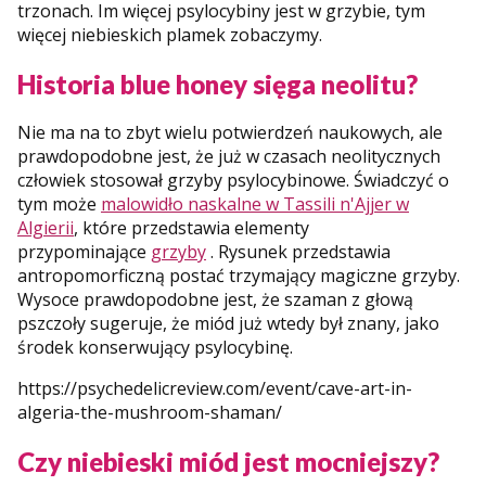
trzonach. Im więcej psylocybiny jest w grzybie, tym
więcej niebieskich plamek zobaczymy.
Historia blue honey sięga neolitu?
Nie ma na to zbyt wielu potwierdzeń naukowych, ale
prawdopodobne jest, że już w czasach neolitycznych
człowiek stosował grzyby psylocybinowe. Świadczyć o
tym może
malowidło naskalne w Tassili n'Ajjer w
Algierii
, które przedstawia elementy
przypominające
grzyby
. Rysunek przedstawia
antropomorficzną postać trzymający magiczne grzyby.
Wysoce prawdopodobne jest, że szaman z głową
pszczoły sugeruje, że miód już wtedy był znany, jako
środek konserwujący psylocybinę.
https://psychedelicreview.com/event/cave-art-in-
algeria-the-mushroom-shaman/
Czy niebieski miód jest mocniejszy?