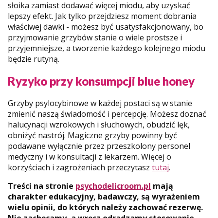
słoika zamiast dodawać więcej miodu, aby uzyskać
lepszy efekt. Jak tylko przejdziesz moment dobrania
właściwej dawki - możesz być usatysfakcjonowany, bo
przyjmowanie grzybów stanie o wiele prostsze i
przyjemniejsze, a tworzenie każdego kolejnego miodu
będzie rutyną.
Ryzyko przy konsumpcji blue honey
Grzyby psylocybinowe w każdej postaci są w stanie
zmienić naszą świadomość i percepcję. Możesz doznać
halucynacji wzrokowych i słuchowych, obudzić lęk,
obniżyć nastrój. Magiczne grzyby powinny być
podawane wyłącznie przez przeszkolony personel
medyczny i w konsultacji z lekarzem. Więcej o
korzyściach i zagrożeniach przeczytasz
tutaj
.
Treści na stronie
psychodelicroom.pl
mają
charakter edukacyjny, badawczy, są wyrażeniem
wielu opinii, do których należy zachować rezerwę.
Nie zachęcamy, a wręcz odradzamy stosowanie