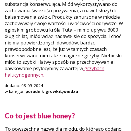
substancja konserwująca. Miód wykorzystywano do
zachowania świeżości pożywienia, a nawet służył do
balsamowania zwłok. Produkty zanurzone w miodzie
zachowywały swoje wartości i właściwości odżywcze. W
egipskim grobowcu króla Tuta – mimo upływu 3000
długich lat, miód wciąż nadawał się do spożycia. I choć
nie ma potwierdzonych dowodów, bardzo
prawdopodobne jest, że już w tamtych czasach
konserwowano nim także magiczne grzyby. Niebieski
miód to szybki i łatwy sposób na przechowywanie i
dawkowanie psylocybiny zawartej w
grzybach
halucynogennych.
dodano: 08-05-2024
w kategorii
poradnik growkit
,
wiedza
Co to jest blue honey?
To powszechna nazwa dla miodu, do którego dodano