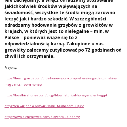
jakichkolwiek środków wpływających na
świadomość, wszystkie te środki mogą zarówno
leczyć jak i bardzo szkodzić. W szczególności
odradzamy hodowania grzybów z growkitów w
krajach, w których jest to nielegalne – min. w
Polsce – ponieważ wiąże się to z
odpowiedzialnością karną. Zakupione u nas
growkity zalecamy zutylizować po 72 godzinach od
chwili ich otrzymania.
Przypisy:
https://healingmaps.com/blue-honey-your-comprehensive-guide-to-making-
magic-mushroom-honey/
https://localhivehoney.com/blogs/blog/historical-honey-ancient-egypt
https://en.wikipedia.org/wiki/Tassili_Mushroom_Figure
https://www.alchimiaweb.com/blogen/blue-honey/