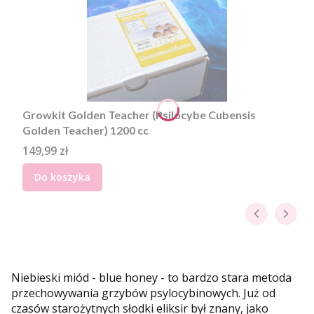
Growkit Golden Teacher (Psilocybe Cubensis
Golden Teacher) 1200 cc
Cena
149,99 zł
Do koszyka
Niebieski miód - blue honey - to bardzo stara metoda
przechowywania grzybów psylocybinowych. Już od
czasów starożytnych słodki eliksir był znany, jako