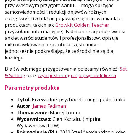
przy właściwym przygotowaniu — mogą sprzyjać
samoświadomości i redukcji objawów różnych
dolegliwości (w tekście pojawiają się m.in. wzmianki o
produktach, takich jak
Growkit Golden Teacher
,
przywołane informacyjnie). Fadiman relacjonuje wyniki
ankiet wśród studentów i profesjonalistów, opisuje
mikrodawkowanie oraz obala częste mity —
jednocześnie podkreślając, że te środki nie są dla
każdego.
Dla świadomego przygotowania polecamy również:
Set
& Setting
oraz
czym jest integracja psychodeliczna
.
Parametry produktu
Tytuł:
Przewodnik psychodelicznego podróżnika
Autor:
James Fadiman
Tłumaczenie:
Maciej Lorenc
Wydawnictwo:
Cień Kształtu (imprint
Wydawnictwa LTW)
Rok wydania (PL):
2019 (część wydań/dodruków