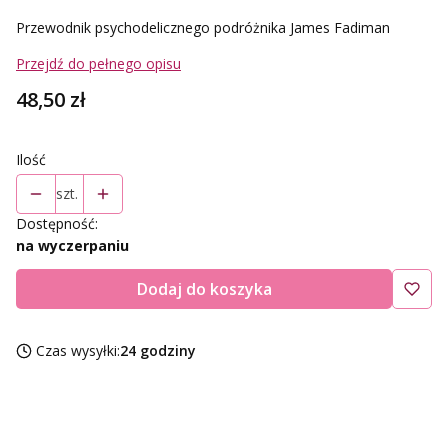
Przewodnik psychodelicznego podróżnika James Fadiman
Przejdź do pełnego opisu
Cena
48,50 zł
Ilość
szt.
Dostępność:
na wyczerpaniu
Dodaj do koszyka
Czas wysyłki:
24 godziny