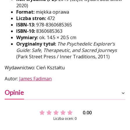
2020)
Format:
miękka oprawa
Liczba stron:
472
ISBN-13:
978-8360685365
ISBN-10:
8360685363
Wymiary:
ok. 14.5 × 20.5 cm
Oryginalny tytuł:
The Psychedelic Explorer’s
Guide: Safe, Therapeutic, and Sacred Journeys
(Park Street Press / Inner Traditions, 2011)
Wydawnictwo: Cień Kształtu
Autor:
James Fadiman
Opinie
0.00
Liczba ocen: 0