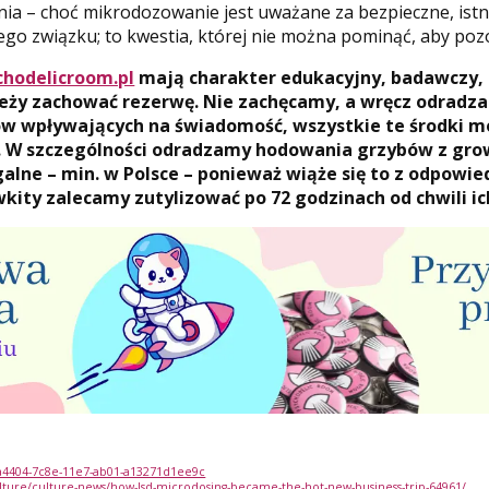
nia – choć mikrodozowanie jest uważane za bezpieczne, istn
tego związku; to kwestia, której nie można pominąć, aby po
chodelicroom.pl
mają charakter edukacyjny, badawczy,
ależy zachować rezerwę. Nie zachęcamy, a wręcz odrad
ów wpływających na świadomość, wszystkie te środki m
ić. W szczególności odradzamy hodowania grzybów z gro
galne – min. w Polsce – ponieważ wiąże się to z odpowie
kity zalecamy zutylizować po 72 godzinach od chwili i
5a4404-7c8e-11e7-ab01-a13271d1ee9c
lture/culture-news/how-lsd-microdosing-became-the-hot-new-business-trip-64961/