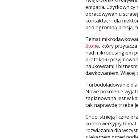
zwiększenie kreatywnoś
empatia. Użytkownicy 
opracowywaniu strategi
kontaktach, dla niektó
pod ogromną presją, to
Temat mikrodawkowani
Stone
, który przytacz
nad mikrodosingiem prz
protokołu przyjmowania
naukowcami i biznesme
dawkowaniem. Więcej 
Turbodoładowanie dla mó
Nowe pokolenie wyjątk
zaplanowana jest w kale
tak naprawdę trzeba j
Choć istnieją liczne p
kontrowersyjny temat 
rozwiązania dla wszyst
z lekarzem przed podję