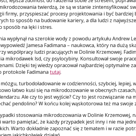
ci, lepsza zdolność do radzenia sobie ze stresem, poprawa 
mikrodozowania twierdzą, że są w stanie zintensyfikować sw
i firmy, przyspieszać procesy projektowania i być bardziej b
rych to sposób na budowanie kariery, a dla ludzi z najwyższe
 sposób na lęki i stres.
a wypłynął na szerokie wody z powodu artykułu Andrew 
a wypowiedź Jamesa Fadimana – naukowca, który na dużą ska
y współpracy ludzi pracujących w Dolinie Krzemowej. Fadim
 mikrodawek lsd, czy psylocybiny. Konsultował swoje prace
nami. Dzięki tej wiedzy opracował najbardziej optymalne za
o protokole Fadimana
tutaj
.
zgu, turbodoładowanie w codzienności, szybciej, lepiej, więc
owo łatwo kusi się na mikrodozowanie w obecnych czasach,
ndarzu. Ale czy to jest wyjście? Czy to jest rozwiązanie na 
echać pendolino? W końcu kolej wąskotorowa też ma swoje z
rzypadki stosowania mikrodozowania w Dolinie Krzemowej, na
i warto pamiętać, że każdy przypadek jest inny i nie ma je
kich. Warto dokładnie zapoznać się z tematem i w razie pot
ciem jakichkolwiek działań.