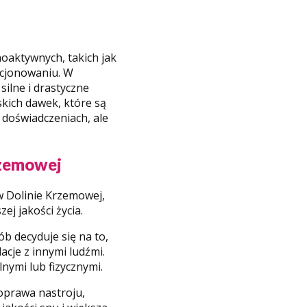
oaktywnych, takich jak
kcjonowaniu. W
ilne i drastyczne
skich dawek, które są
 doświadczeniach, ale
rzemowej
w Dolinie Krzemowej,
j jakości życia.
b decyduje się na to,
acje z innymi ludźmi.
nymi lub fizycznymi.
oprawa nastroju,