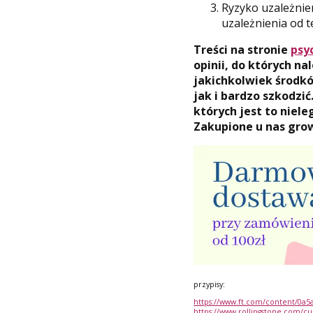
Ryzyko uzależnie
uzależnienia od 
Treści na stronie
psy
opinii, do których n
jakichkolwiek środk
jak i bardzo szkodz
których jest to niele
Zakupione u nas grow
przypisy:
https://www.ft.com/content/0a
https://www.rollingstone.com/cu