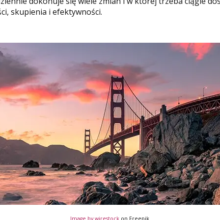
odziennie dokonuje się wiele zmian i w której trzeba ciągle
, skupienia i efektywności.
Image by wirestock
on Freepik