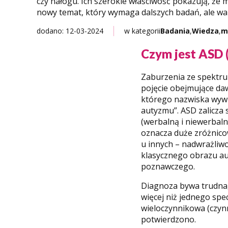
czy nałogu. Ich szerokie właściwość pokazują, ż
nowy temat, który wymaga dalszych badań, ale wart
dodano: 12-03-2024
w kategorii
Badania
,
Wiedza
,
m
Czym jest ASD 
Zaburzenia ze spektr
pojęcie obejmujące da
którego nazwiska wywie
autyzmu”. ASD zalicza
(werbalną i niewerbaln
oznacza duże zróżnicow
u innych – nadwrażliw
klasycznego obrazu a
poznawczego.
Diagnoza bywa trudna, 
więcej niż jednego spec
wieloczynnikowa (czynn
potwierdzono.