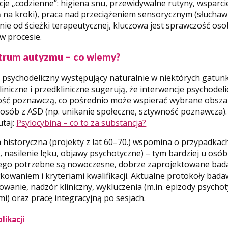
cje „codzienne”: higiena snu, przewidywalne rutyny, wspar
ń na kroki), praca nad przeciążeniem sensorycznym (słuchaw
nie od ścieżki terapeutycznej, kluczowa jest sprawczość os
w procesie.
ktrum autyzmu – co wiemy?
k psychodeliczny występujący naturalnie w niektórych gatun
liniczne i przedkliniczne sugerują, że interwencje psychod
czność poznawczą, co pośrednio może wspierać wybrane obsza
osób z ASD (np. unikanie społeczne, sztywność poznawcza).
utaj:
Psylocybina – co to za substancja?
a historyczna (projekty z lat 60–70.) wspomina o przypadka
a, nasilenie lęku, objawy psychotyczne) – tym bardziej u osó
tego potrzebne są nowoczesne, dobrze zaprojektowane bad
owaniem i kryteriami kwalifikacji. Aktualne protokoły bada
wanie, nadzór kliniczny, wykluczenia (m.in. epizody psycho
) oraz pracę integracyjną po sesjach.
likacji