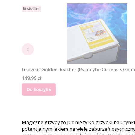
Bestseller
Growkit Golden Teacher (Psilocybe Cubensis Golde
Cena
149,99 zł
Do koszyka
Magiczne grzyby to już nie tylko grzybki halucynk
potencjalnym lekiem na wiele zaburzeń psychiczny