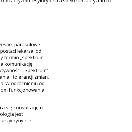
ktrum autyzmu. Psylocybina a spektrum autyzmu to
czesne, parasolowe
ostaci lekarza, od
szy termin „spektrum
na komunikację
aktywności. „Spektrum”
ia i tolerancji zmian,
ia. W odróżnieniu od
ziom funkcjonowania
a się konsultację u
ologia jest
 przyczyny nie