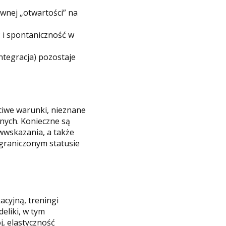
wnej „otwartości” na
 i spontaniczność w
ntegracja) pozostaje
ciwe warunki, nieznane
nych. Konieczne są
iwwskazania, a także
ograniczonym statusie
acyjną, treningi
eliki, w tym
j, elastyczność