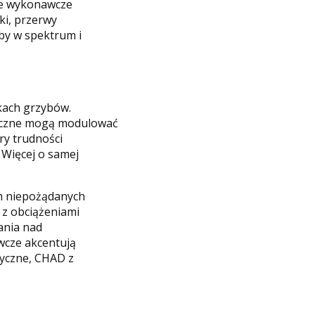
cie wykonawcze
ki, przerwy
oby w spektrum i
kach grzybów.
eliczne mogą modulować
ry trudności
 Więcej o samej
ch niepożądanych
b z obciążeniami
ania nad
wcze akcentują
tyczne, CHAD z