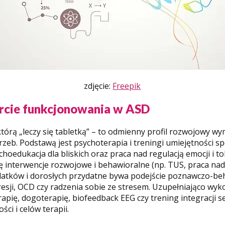
zdjęcie:
Freepik
arcie funkcjonowania w ASD
którą „leczy się tabletką” – to odmienny profil rozwojowy w
b. Podstawą jest psychoterapia i treningi umiejętności spo
ychoedukacja dla bliskich oraz praca nad regulacją emocji i t
się interwencje rozwojowe i behawioralne (np. TUS, praca n
olatków i dorosłych przydatne bywa podejście poznawczo-b
esji, OCD czy radzenia sobie ze stresem. Uzupełniająco wyko
apię, dogoterapię, biofeedback EEG czy trening integracji 
ści i celów terapii.