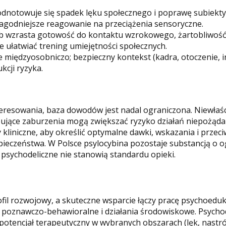
odnotowuje się spadek lęku społecznego i poprawę subiekty
 łagodniejsze reagowanie na przeciążenia sensoryczne.
b wzrasta gotowość do kontaktu wzrokowego, żartobliwość
że ułatwiać trening umiejętności społecznych.
 międzyosobniczo; bezpieczny kontekst (kadra, otoczenie, i
kcji ryzyka.
resowania, baza dowodów jest nadal ograniczona. Niewłaś
ujące zaburzenia mogą zwiększać ryzyko działań niepożąda
liniczne, aby określić optymalne dawki, wskazania i przec
zpieczeństwa. W Polsce psylocybina pozostaje substancją o 
psychodeliczne nie stanowią standardu opieki.
il rozwojowy, a skuteczne wsparcie łączy pracę psychoeduk
e poznawczo-behawioralne i działania środowiskowe. Psychod
potencjał terapeutyczny w wybranych obszarach (lęk, nastró