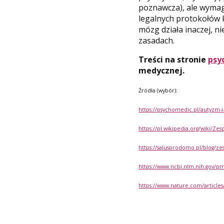
poznawcza), ale wymag
legalnych protokołów k
mózg działa inaczej, n
zasadach.
Treści na stronie
psy
medycznej.
Źródła (wybór):
https://psychomedic.pl/autyzm-i
https://pl.wikipedia.org/wiki/
https://salusprodomo.pl/blog/zes
https://www.ncbi.nlm.nih.gov/p
https://www.nature.com/articles