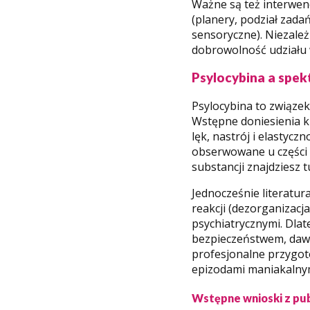
Ważne są też interwen
(planery, podział zada
sensoryczne). Niezależ
dobrowolność udziału 
Psylocybina a spe
Psylocybina to związe
Wstępne doniesienia k
lęk, nastrój i elasty
obserwowane u części 
substancji znajdziesz t
Jednocześnie literatur
reakcji (dezorganizacj
psychiatrycznymi. Dla
bezpieczeństwem, dawk
profesjonalne przygoto
epizodami maniakalnymi
Wstępne wnioski z pub