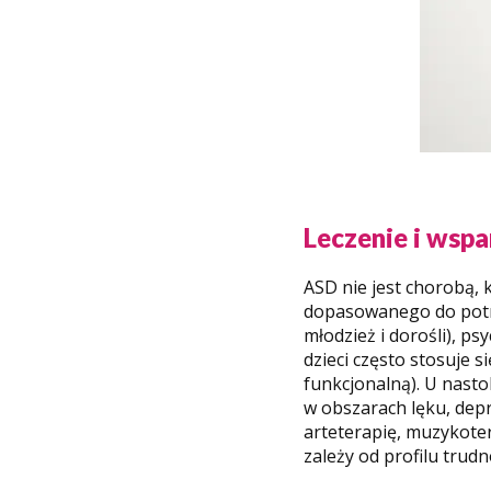
Leczenie i wsp
ASD nie jest chorobą, 
dopasowanego do potrze
młodzież i dorośli), ps
dzieci często stosuje 
funkcjonalną). U nast
w obszarach lęku, depr
arteterapię, muzykoter
zależy od profilu trudno