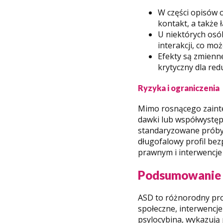
W części opisów 
kontakt, a także
U niektórych osó
interakcji, co mo
Efekty są zmienne
krytyczny dla redu
Ryzyka i ograniczenia
Mimo rosnącego zainte
dawki lub współwystęp
standaryzowane próby k
długofalowy profil be
prawnym i interwencje 
Podsumowanie
ASD to różnorodny prof
społeczne, interwencj
psylocybina, wykazują 