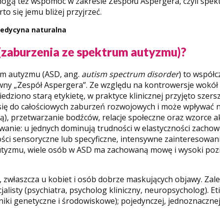
e mogą też wspomóc w zakresie Zespołu Aspergera, czyli spe
o się jemu bliżej przyjrzeć.
edycyna naturalna
(zaburzenia ze spektrum autyzmu)?
um autyzmu (ASD, ang.
autism spectrum disorder
) to współ
wny „Zespół Aspergera”. Ze względu na kontrowersje wokół p
dziono starą etykietę, w praktyce klinicznej przyjęto szer
 się do całościowych zaburzeń rozwojowych i może wpływać 
ą), przetwarzanie bodźców, relacje społeczne oraz wzorce 
anie: u jednych dominują trudności w elastyczności zachowan
ości sensoryczne lub specyficzne, intensywne zainteresowan
utyzmu, wiele osób w ASD ma zachowaną mowę i wysoki po
zwłaszcza u kobiet i osób dobrze maskujących objawy. Zalec
jalisty (psychiatra, psycholog kliniczny, neuropsycholog). Eti
iki genetyczne i środowiskowe); pojedynczej, jednoznacznej