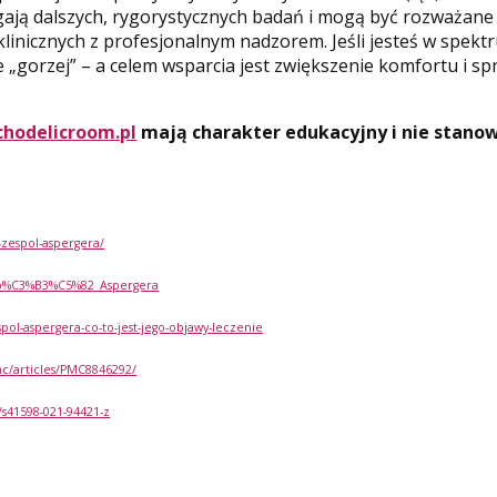
ają dalszych, rygorystycznych badań i mogą być rozważane
linicznych z profesjonalnym nadzorem. Jeśli jesteś w spekt
ie „gorzej” – a celem wsparcia jest zwiększenie komfortu i s
chodelicroom.pl
mają charakter edukacyjny i nie stano
-zespol-aspergera/
Zesp%C3%B3%C5%82_Aspergera
pol-aspergera-co-to-jest-jego-objawy-leczenie
mc/articles/PMC8846292/
/s41598-021-94421-z