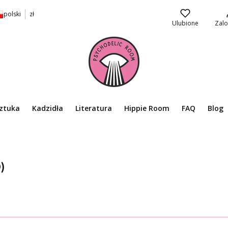
polski
zł
Ulubione
Zalo
ztuka
Kadzidła
Literatura
Hippie Room
FAQ
Blog
)