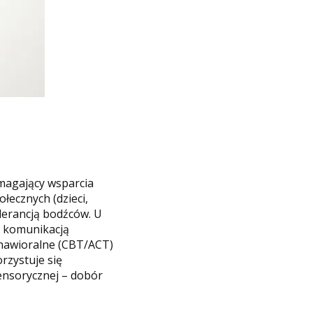
ymagający wsparcia
łecznych (dzieci,
olerancją bodźców. U
ad komunikacją
ehawioralne (CBT/ACT)
rzystuje się
sensorycznej – dobór