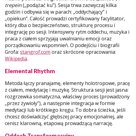
trepein
(„podążać ku”). Sesja trwa zazwyczaj kilka
godzin i odbywa się w parach: „oddychający” i
„opiekun”. Całość prowadzi certyfikowany facylitator,
który dba o bezpieczeństwo, strukturę procesu i
integrację po sesji. Intensywny rytm oddechu, muzyka i
praca z ciałem sprzyjają uwalnianiu emocji oraz
porządkowaniu wspomnień. O podejściu i biografii
Grofa:
stangrof.com
oraz skrócone opracowania:
Wikipedia
.
Elemental Rhythm
Metoda łączy pranajamę, elementy holotropowe, pracę
z ciałem, medytację i muzykę. Struktura sesji jest jasna:
rozgrzewka somatyczna, właściwy proces (prowadzony
„przez żywioły”), a następnie integracja w formie
medytacji lub krótkiego kręgu. To dobra ścieżka, jeśli
chcesz doświadczyć głębszej pracy emocjonalnej, ale
cenisz klarowną, etapową prowadzącą narrację.
Oddech Transformacyjny