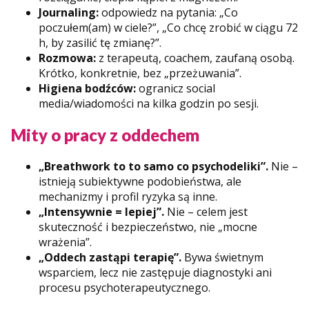
Journaling:
odpowiedz na pytania: „Co
poczułem(am) w ciele?”, „Co chcę zrobić w ciągu 72
h, by zasilić tę zmianę?”.
Rozmowa:
z terapeutą, coachem, zaufaną osobą.
Krótko, konkretnie, bez „przeżuwania”.
Higiena bodźców:
ogranicz social
media/wiadomości na kilka godzin po sesji.
Mity o pracy z oddechem
„Breathwork to to samo co psychodeliki”.
Nie –
istnieją subiektywne podobieństwa, ale
mechanizmy i profil ryzyka są inne.
„Intensywnie = lepiej”.
Nie – celem jest
skuteczność i bezpieczeństwo, nie „mocne
wrażenia”.
„Oddech zastąpi terapię”.
Bywa świetnym
wsparciem, lecz nie zastępuje diagnostyki ani
procesu psychoterapeutycznego.