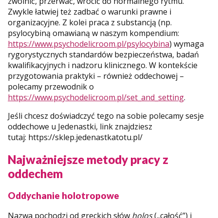
zwolnić, przerwać, wrócić do normalnego rytmu.
Zwykle łatwiej też zadbać o warunki prawne i
organizacyjne. Z kolei praca z substancją (np.
psylocybiną omawianą w naszym kompendium:
https://www.psychodelicroom.pl/psylocybina
) wymaga
rygorystycznych standardów bezpieczeństwa, badań
kwalifikacyjnych i nadzoru klinicznego. W kontekście
przygotowania praktyki – również oddechowej –
polecamy przewodnik o
https://www.psychodelicroom.pl/set_and_setting
.
Jeśli chcesz doświadczyć tego na sobie polecamy sesje
oddechowe u Jedenastki, link znajdziesz
tutaj: https://sklep.jedenastkatotu.pl/
Najważniejsze metody pracy z
oddechem
Oddychanie holotropowe
Nazwa pochodzi od greckich słów
holos
(„całość”) i