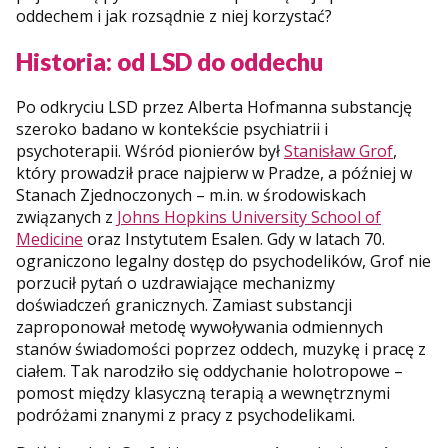
oddechem i jak rozsądnie z niej korzystać?
Historia: od LSD do oddechu
Po odkryciu LSD przez Alberta Hofmanna substancję
szeroko badano w kontekście psychiatrii i
psychoterapii. Wśród pionierów był
Stanisław Grof
,
który prowadził prace najpierw w Pradze, a później w
Stanach Zjednoczonych – m.in. w środowiskach
związanych z
Johns Hopkins University School of
Medicine
oraz Instytutem Esalen. Gdy w latach 70.
ograniczono legalny dostęp do psychodelików, Grof nie
porzucił pytań o uzdrawiające mechanizmy
doświadczeń granicznych. Zamiast substancji
zaproponował metodę wywoływania odmiennych
stanów świadomości poprzez oddech, muzykę i pracę z
ciałem. Tak narodziło się oddychanie holotropowe –
pomost między klasyczną terapią a wewnętrznymi
podróżami znanymi z pracy z psychodelikami.