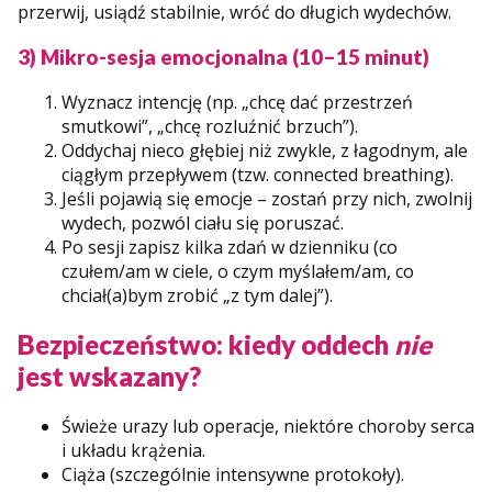
przerwij, usiądź stabilnie, wróć do długich wydechów.
3) Mikro-sesja emocjonalna (10–15 minut)
Wyznacz intencję (np. „chcę dać przestrzeń
smutkowi”, „chcę rozluźnić brzuch”).
Oddychaj nieco głębiej niż zwykle, z łagodnym, ale
ciągłym przepływem (tzw. connected breathing).
Jeśli pojawią się emocje – zostań przy nich, zwolnij
wydech, pozwól ciału się poruszać.
Po sesji zapisz kilka zdań w dzienniku (co
czułem/am w ciele, o czym myślałem/am, co
chciał(a)bym zrobić „z tym dalej”).
Bezpieczeństwo: kiedy oddech
nie
jest wskazany?
Świeże urazy lub operacje, niektóre choroby serca
i układu krążenia.
Ciąża (szczególnie intensywne protokoły).