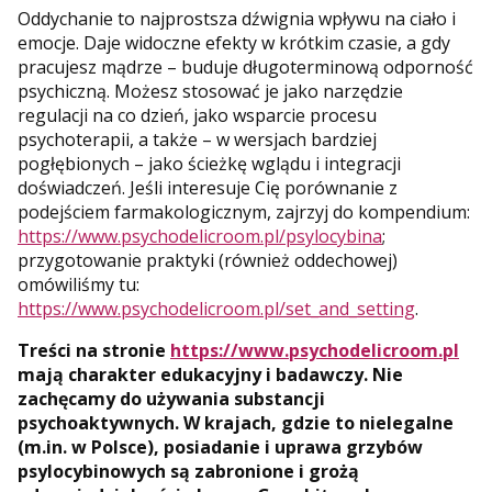
Oddychanie to najprostsza dźwignia wpływu na ciało i
emocje. Daje widoczne efekty w krótkim czasie, a gdy
pracujesz mądrze – buduje długoterminową odporność
psychiczną. Możesz stosować je jako narzędzie
regulacji na co dzień, jako wsparcie procesu
psychoterapii, a także – w wersjach bardziej
pogłębionych – jako ścieżkę wglądu i integracji
doświadczeń. Jeśli interesuje Cię porównanie z
podejściem farmakologicznym, zajrzyj do kompendium:
https://www.psychodelicroom.pl/psylocybina
;
przygotowanie praktyki (również oddechowej)
omówiliśmy tu:
https://www.psychodelicroom.pl/set_and_setting
.
Treści na stronie
https://www.psychodelicroom.pl
mają charakter edukacyjny i badawczy. Nie
zachęcamy do używania substancji
psychoaktywnych. W krajach, gdzie to nielegalne
(m.in. w Polsce), posiadanie i uprawa grzybów
psylocybinowych są zabronione i grożą