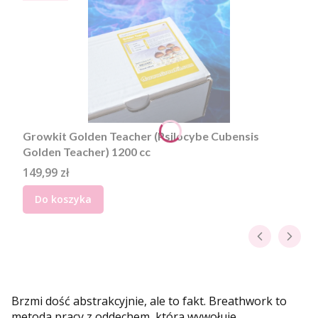
Growkit Golden Teacher (Psilocybe Cubensis
Golden Teacher) 1200 cc
Cena
149,99 zł
Do koszyka
Brzmi dość abstrakcyjnie, ale to fakt. Breathwork to
metoda pracy z oddechem, która wywołuje