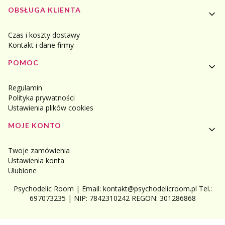
Linki w stopce
OBSŁUGA KLIENTA
Czas i koszty dostawy
Kontakt i dane firmy
POMOC
Regulamin
Polityka prywatności
Ustawienia plików cookies
MOJE KONTO
Twoje zamówienia
Ustawienia konta
Ulubione
Psychodelic Room | Email: kontakt@psychodelicroom.pl Tel.:
697073235 | NIP: 7842310242 REGON: 301286868