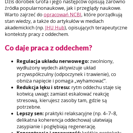
Dziś dorobek Grofa i jego następców opisują zarówno
źródła popularnonaukowe, jak i przeglądy naukowe.
Warto zajrzeć do
opracowań NCBI
, które porządkują
stan wiedzy, a także do artykułów w mediach
akademickich (np.
JHU Hub
), opisujących terapeutyczne
konteksty pracy z oddechem.
Co daje praca z oddechem?
Regulacja układu nerwowego:
zwolniony,
wydłużony wydech aktywizuje układ
przywspółczulny (odpoczynek i trawienie), co
obniża napięcie i pomaga „wyhamować”.
Redukcja lęku i stresu:
rytm oddechu staje się
kotwicą uwagi; zamiast eskalować reakcję
stresową, kierujesz zasoby tam, gdzie są
potrzebne.
Lepszy sen:
praktyki relaksacyjne (np. 4–7–8,
delikatna koherencja oddechowa) ułatwiają
zasypianie i pogłębiają regenerację.
Koncentracja i sprawczość:
krótkie protokoły