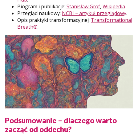
Biogram i publikacje:
Stanisław Grof
,
Wikipedia
.
Przegląd naukowy:
NCBI – artykuł przeglądowy
.
Opis praktyki transformacyjnej:
Transformational
Breath®
.
Podsumowanie – dlaczego warto
zacząć od oddechu?