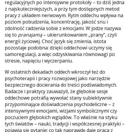
regulacyjnych po intensywne protokoły – to dziś jedna
z najskuteczniejszych, a przy tym dostępnych metod
pracy z układem nerwowym. Rytm oddechu wpływa na
poziom pobudzenia, koncentrację, jakość snu i
zdolność radzenia sobie z emocjami. W jodze nazywa
się to
pranajamą
– ukierunkowaniem „prany”, czyli
energii życiowej. Choć język się zmienia, istota
pozostaje podobna: dzięki oddechowi uczymy się
samoregulacji, a więc odzyskiwania równowagi po
stresie, napięciu i wyczerpaniu.
W ostatnich dekadach oddech wkroczył też do
psychoterapii i pracy rozwojowej jako narzędzie
bezpiecznego docierania do treści podświadomych.
Badacze i praktycy zauważyli, że głębokie sesje
oddechowe potrafią wywołać stany subiektywnie
przypominające doświadczenia psychodeliczne – z
intensywnymi emocjami, wizjami symbolicznymi czy
poczuciem głębokich wglądów. To właśnie na styku
tych światów – nauki, tradycji i współczesnej praktyki –
pojawia się pytanie: co tak naprawdę daje praca z